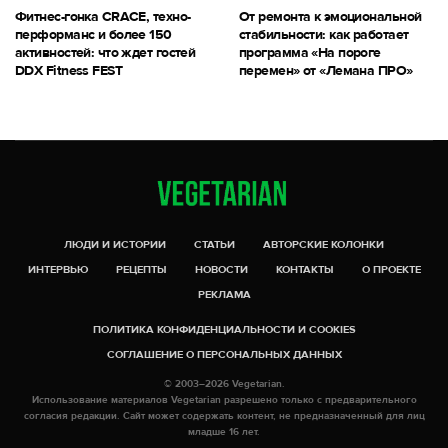
Фитнес-гонка CRACE, техно-
От ремонта к эмоциональной
перформанс и более 150
стабильности: как работает
активностей: что ждет гостей
программа «На пороге
DDX Fitness FEST
перемен» от «Лемана ПРО»
ЛЮДИ И ИСТОРИИ
СТАТЬИ
АВТОРСКИЕ КОЛОНКИ
ИНТЕРВЬЮ
РЕЦЕПТЫ
НОВОСТИ
КОНТАКТЫ
О ПРОЕКТЕ
РЕКЛАМА
ПОЛИТИКА КОНФИДЕНЦИАЛЬНОСТИ И COOKIES
СОГЛАШЕНИЕ О ПЕРСОНАЛЬНЫХ ДАННЫХ
© 2003–2026 Vegetarian.
Использование материалов Vegetarian разрешено только с предварительного
согласия редакции. Сайт может содержать контент, не предназначенный для лиц
младше 16 лет.