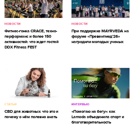
НОВОСТИ
НОВОСТИ
Фитнес-гонка CRACE, техно-
При поддержке MAYRVEDA на
перформанс и более 150
форуме «Превентмед’26»
активностей: что ждет гостей
наградили молодых ученых
DDX Fitness FEST
СТАТЬИ
ИНТЕРВЬЮ
CBD для животных: что это и
«Помогаю на бегу»: как
почему о нём полезно знать
Lamoda объединила спорт и
благотворительность