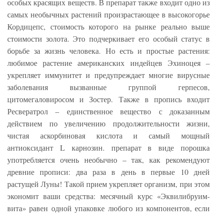
особых красящих веществ. В препарат также входит одно из
самых необычных растений произрастающее в высокогорье
Кордицепс, стоимость которого на рынке реально выше
стоимости золота. Это подчеркивает его особый статус в
борьбе за жизнь человека. Но есть и простые растения:
любимое растение американских индейцев Эхиноцея –
укрепляет иммунитет и предупреждает многие вирусные
заболевания вызванные группой герпесов,
цитомегаловиросом и Зостер. Также в пропись входит
Ресвератрол – единственное вещество с доказанным
действием по увеличению продолжительности жизни,
чистая аскорбиновая кислота и самый мощный
антиоксидант L карнозин. препарат в виде порошка
употребляется очень необычно – так, как рекомендуют
древние прописи: два раза в день в первые 10 дней
растущей Луны! Такой прием укрепляет организм, при этом
экономит ваши средства: месячный курс «Эквилибруим-
вита» равен одной упаковке любого из компонентов, если