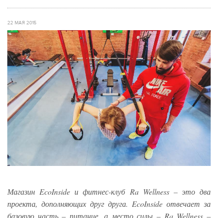
22 МАЯ 2015
Магазин EcoInside и фитнес-клуб Ra Wellness – это два
проекта, дополняющих друг друга. EcoInside отвечает за
базовую часть
–
питание, а место силы
–
Ra Wellness –