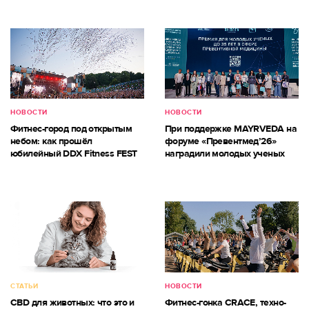
НОВОСТИ
НОВОСТИ
Фитнес-город под открытым
При поддержке MAYRVEDA на
небом: как прошёл
форуме «Превентмед’26»
юбилейный DDX Fitness FEST
наградили молодых ученых
СТАТЬИ
НОВОСТИ
CBD для животных: что это и
Фитнес-гонка CRACE, техно-