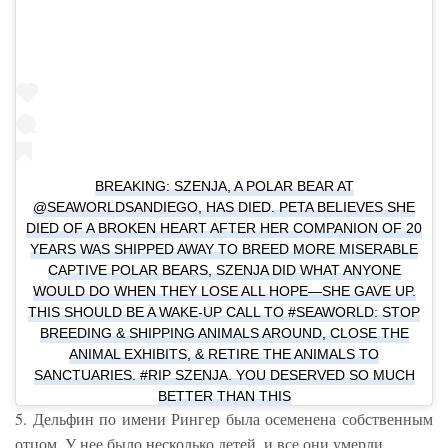
BREAKING: SZENJA, A POLAR BEAR AT
@SEAWORLDSANDIEGO, HAS DIED. PETA BELIEVES SHE
DIED OF A BROKEN HEART AFTER HER COMPANION OF 20
YEARS WAS SHIPPED AWAY TO BREED MORE MISERABLE
CAPTIVE POLAR BEARS, SZENJA DID WHAT ANYONE
WOULD DO WHEN THEY LOSE ALL HOPE—SHE GAVE UP.
THIS SHOULD BE A WAKE-UP CALL TO #SEAWORLD: STOP
BREEDING & SHIPPING ANIMALS AROUND, CLOSE THE
ANIMAL EXHIBITS, & RETIRE THE ANIMALS TO
SANCTUARIES. #RIP SZENJA. YOU DESERVED SO MUCH
BETTER THAN THIS
5. Дельфин по имени Рингер была осеменена собственным
отцом. У нее было несколько детей, и все они умерли.