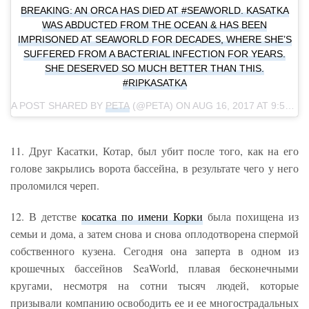
BREAKING: AN ORCA HAS DIED AT #SEAWORLD. KASATKA
WAS ABDUCTED FROM THE OCEAN & HAS BEEN
IMPRISONED AT SEAWORLD FOR DECADES, WHERE SHE’S
SUFFERED FROM A BACTERIAL INFECTION FOR YEARS.
SHE DESERVED SO MUCH BETTER THAN THIS.
#RIPKASATKA
A POST SHARED BY
PETA
(@PETA) ON
AUG 16, 2017 AT 9:55AM PDT
11. Друг Касатки, Котар, был убит после того, как на его
голове закрылись ворота бассейна, в результате чего у него
проломился череп.
12. В детстве
косатка по имени Корки
была похищена из
семьи и дома, а затем снова и снова оплодотворена спермой
собственного кузена. Сегодня она заперта в одном из
крошечных бассейнов SeaWorld, плавая бесконечными
кругами, несмотря на сотни тысяч людей, которые
призывали компанию освободить ее и ее многострадальных