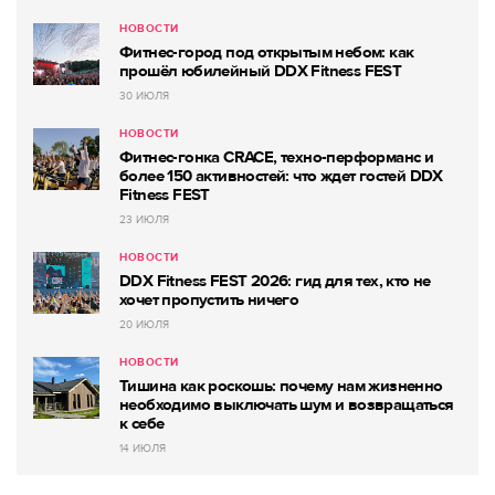
НОВОСТИ
Фитнес-город под открытым небом: как
прошёл юбилейный DDX Fitness FEST
30 ИЮЛЯ
НОВОСТИ
Фитнес-гонка CRACE, техно-перформанс и
более 150 активностей: что ждет гостей DDX
Fitness FEST
23 ИЮЛЯ
НОВОСТИ
DDX Fitness FEST 2026: гид для тех, кто не
хочет пропустить ничего
20 ИЮЛЯ
НОВОСТИ
Тишина как роскошь: почему нам жизненно
необходимо выключать шум и возвращаться
к себе
14 ИЮЛЯ