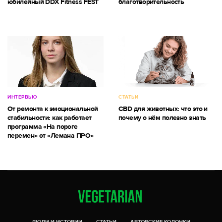
юбилейный DDX Fitness FEST
благотворительность
ИНТЕРВЬЮ
СТАТЬИ
От ремонта к эмоциональной
CBD для животных: что это и
стабильности: как работает
почему о нём полезно знать
программа «На пороге
перемен» от «Лемана ПРО»
ЛЮДИ И ИСТОРИИ
СТАТЬИ
АВТОРСКИЕ КОЛОНКИ