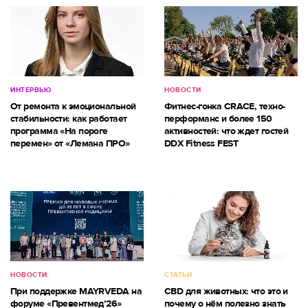
ИНТЕРВЬЮ
НОВОСТИ
От ремонта к эмоциональной
Фитнес-гонка CRACE, техно-
стабильности: как работает
перформанс и более 150
программа «На пороге
активностей: что ждет гостей
перемен» от «Лемана ПРО»
DDX Fitness FEST
НОВОСТИ
СТАТЬИ
При поддержке MAYRVEDA на
CBD для животных: что это и
форуме «Превентмед’26»
почему о нём полезно знать