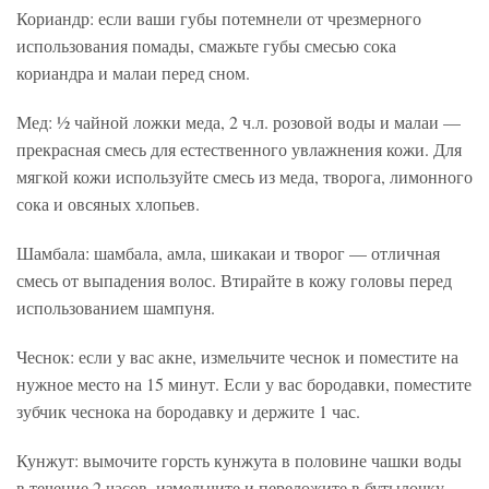
Кориандр: если ваши губы потемнели от чрезмерного
использования помады, смажьте губы смесью сока
кориандра и малаи перед сном.
Мед: ½ чайной ложки меда, 2 ч.л. розовой воды и малаи —
прекрасная смесь для естественного увлажнения кожи. Для
мягкой кожи используйте смесь из меда, творога, лимонного
сока и овсяных хлопьев.
Шамбала: шамбала, амла, шикакаи и творог — отличная
смесь от выпадения волос. Втирайте в кожу головы перед
использованием шампуня.
Чеснок: если у вас акне, измельчите чеснок и поместите на
нужное место на 15 минут. Если у вас бородавки, поместите
зубчик чеснока на бородавку и держите 1 час.
Кунжут: вымочите горсть кунжута в половине чашки воды
в течение 2 часов, измельчите и переложите в бутылочку.