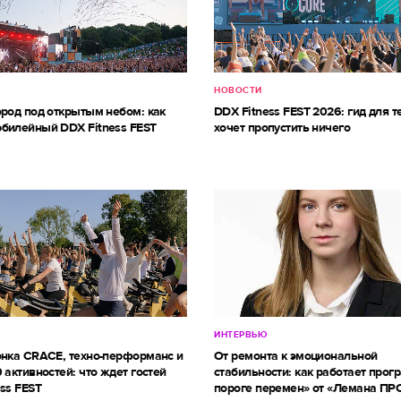
НОВОСТИ
ород под открытым небом: как
DDX Fitness FEST 2026: гид для те
билейный DDX Fitness FEST
хочет пропустить ничего
ИНТЕРВЬЮ
онка CRACE, техно-перформанс и
От ремонта к эмоциональной
 активностей: что ждет гостей
стабильности: как работает прог
ss FEST
пороге перемен» от «Лемана ПР