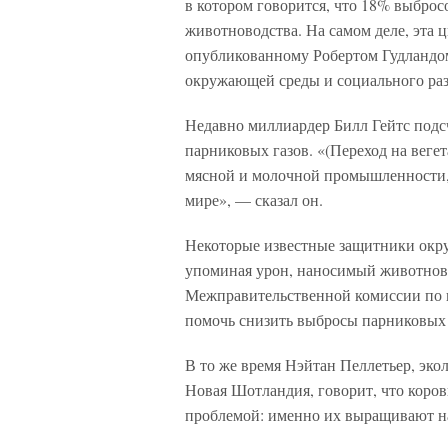
в котором говорится, что 18% выброс
животноводства. На самом деле, эта ц
опубликованному Робертом Гудланд
окружающей среды и социального раз
Недавно миллиардер Билл Гейтс подс
парниковых газов. «(Переход на веге
мясной и молочной промышленности, 
мире», — сказал он.
Некоторые известные защитники окр
упоминая урон, наносимый животново
Межправительственной комиссии по и
помочь снизить выбросы парниковых г
В то же время Нэйтан Пеллетьер, эко
Новая Шотландия, говорит, что коро
проблемой: именно их выращивают 