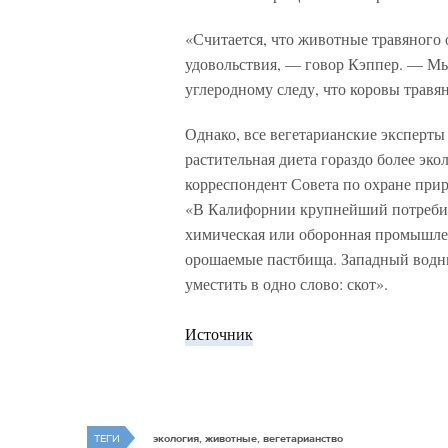
«Считается, что животные травяного 
удовольствия, — говор Кэппер. — Мы 
углеродному следу, что коровы травя
Однако, все вегетарианские эксперты 
растительная диета гораздо более эк
корреспондент Совета по охране прир
«В Калифорнии крупнейший потребит
химическая или оборонная промышлен
орошаемые пастбища. Западный водн
уместить в одно слово: скот».
Источник
ТЕГИ
экология, животные, вегетарианство