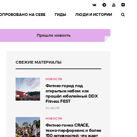
ОПРОБОВАНО НА СЕБЕ
ГИДЫ
ЛЮДИ И ИСТОРИИ
Пришли новость
СВЕЖИЕ МАТЕРИАЛЫ
НОВОСТИ
Фитнес-город под
открытым небом: как
прошёл юбилейный DDX
Fitness FEST
30 ИЮЛЯ
НОВОСТИ
Фитнес-гонка CRACE,
техно-перформанс и более
150 активностей: что ждет