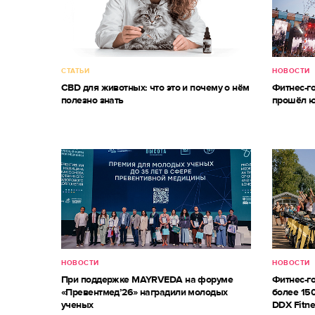
СТАТЬИ
НОВОСТИ
CBD для животных: что это и почему о нём
Фитнес-г
полезно знать
прошёл ю
НОВОСТИ
НОВОСТИ
При поддержке MAYRVEDA на форуме
Фитнес-г
«Превентмед’26» наградили молодых
более 150
ученых
DDX Fitne