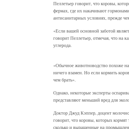
Пеллетьер говорит, что коровы, котор
фермах, где их накачивают гормонами
антисанитарных условиях, прежде чем
«Если вашей основной заботой являет
говорит Пеллетьер, отмечая, что на к
углерода.
«Обычное животноводство похоже на 
ничего взамен. Но если кормить коров
чем брать».
Однако, некоторые эксперты оспарива
представляют меньший вред для эко
Доктор Джуд Кэппер, доцент молочно
говорит, что коровы, которых кормят
сколько и выращенные на промышлен