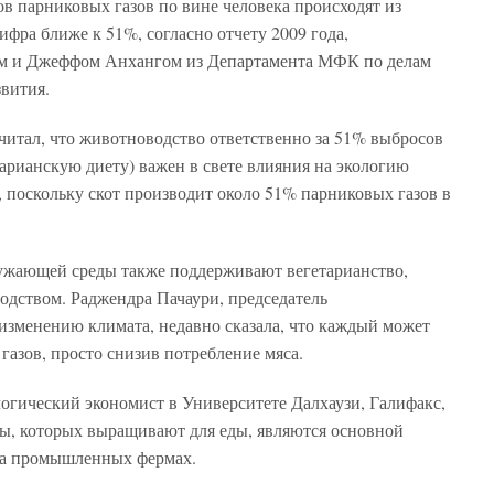
ов парниковых газов по вине человека происходят из
ифра ближе к 51%, согласно отчету 2009 года,
ом и Джеффом Анхангом из Департамента МФК по делам
вития.
читал, что животноводство ответственно за 51% выбросов
тарианскую диету) важен в свете влияния на экологию
поскольку скот производит около 51% парниковых газов в
ужающей среды также поддерживают вегетарианство,
дством. Раджендра Пачаури, председатель
зменению климата, недавно сказала, что каждый может
азов, просто снизив потребление мяса.
логический экономист в Университете Далхаузи, Галифакс,
вы, которых выращивают для еды, являются основной
на промышленных фермах.