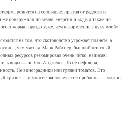
откорма резвятся на солнышке, прыгая от радости и
же обнаружили по земле, энергии и воде, а также по
ного откорма гораздо хуже, чем вскормленные кукурузой».
сходятся на том, что скотоводство угрожает планете, а
ологична, чем мясная. Марк Райснер, бывший штатный
одных ресурсов резюмировал очень чётко, написав:
ель воды — не Лос-Анджелес. То не нефтяная,
ность. Не виноградники или грядки томатов. Это
ый кризис — и многие экологические проблемы — можно