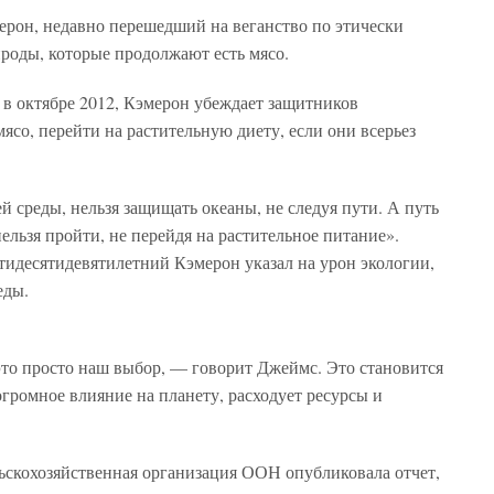
рон, недавно перешедший на веганство по этически
роды, которые продолжают есть мясо.
 в октябре 2012, Кэмерон убеждает защитников
со, перейти на растительную диету, если они всерьез
среды, нельзя защищать океаны, не следуя пути. А путь
льзя пройти, не перейдя на растительное питание».
ятидесятидевятилетний Кэмерон указал на урон экологии,
еды.
это просто наш выбор, — говорит Джеймс. Это становится
громное влияние на планету, расходует ресурсы и
льскохозяйственная организация ООН опубликовала отчет,