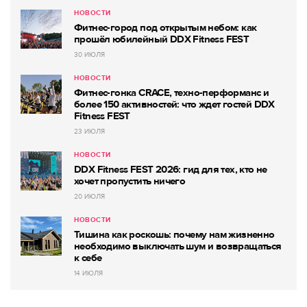
НОВОСТИ
Фитнес-город под открытым небом: как
прошёл юбилейный DDX Fitness FEST
30 ИЮЛЯ
НОВОСТИ
Фитнес-гонка CRACE, техно-перформанс и
более 150 активностей: что ждет гостей DDX
Fitness FEST
23 ИЮЛЯ
НОВОСТИ
DDX Fitness FEST 2026: гид для тех, кто не
хочет пропустить ничего
20 ИЮЛЯ
НОВОСТИ
Тишина как роскошь: почему нам жизненно
необходимо выключать шум и возвращаться
к себе
14 ИЮЛЯ