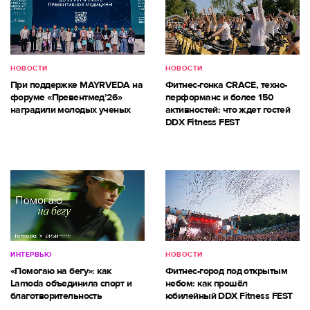
НОВОСТИ
НОВОСТИ
При поддержке MAYRVEDA на
Фитнес-гонка CRACE, техно-
форуме «Превентмед’26»
перформанс и более 150
наградили молодых ученых
активностей: что ждет гостей
DDX Fitness FEST
ИНТЕРВЬЮ
НОВОСТИ
«Помогаю на бегу»: как
Фитнес-город под открытым
Lamoda объединила спорт и
небом: как прошёл
благотворительность
юбилейный DDX Fitness FEST