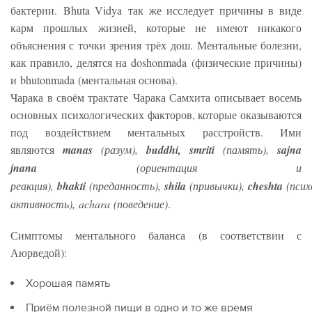
бактерии. Bhuta Vidya так же исследует причины в виде
карм прошлых жизней, которые не имеют никакого
объяснения с точки зрения трёх дош. Ментальные болезни,
как правило, делятся на doshonmada (физические причины)
и bhutonmada (ментальная основа).
Чарака в своём трактате Чарака Самхита описывает восемь
основных психологических факторов, которые оказываются
под воздействием ментальных расстройств. Ими
являются
manas
(разум),
buddhi, smriti
(память),
sajna
jnana
(ориентация и
реакция),
bhakti
(преданность),
shila
(привычки),
cheshta
(пси
активность), achara (поведение)
.
Симптомы ментального баланса (в соответствии с
Аюрведой):
Хорошая память
Приём полезной пищи в одно и то же время