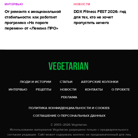
ИНТЕРВЬЮ
НОВОСТИ
От ремонта к эмоциональной
DDX Fitness FEST 2026: гид
стабильности: как работает
для тех, кто не хочет
программа «На пороге
пропустить ничего
перемен» от «Лемана ПРО»
ЛЮДИ И ИСТОРИИ
СТАТЬИ
АВТОРСКИЕ КОЛОНКИ
ИНТЕРВЬЮ
РЕЦЕПТЫ
НОВОСТИ
КОНТАКТЫ
О ПРОЕКТЕ
РЕКЛАМА
ПОЛИТИКА КОНФИДЕНЦИАЛЬНОСТИ И COOKIES
СОГЛАШЕНИЕ О ПЕРСОНАЛЬНЫХ ДАННЫХ
© 2003–2026 Vegetarian.
Использование материалов Vegetarian разрешено только с предварительного
согласия редакции. Сайт может содержать контент, не предназначенный для лиц