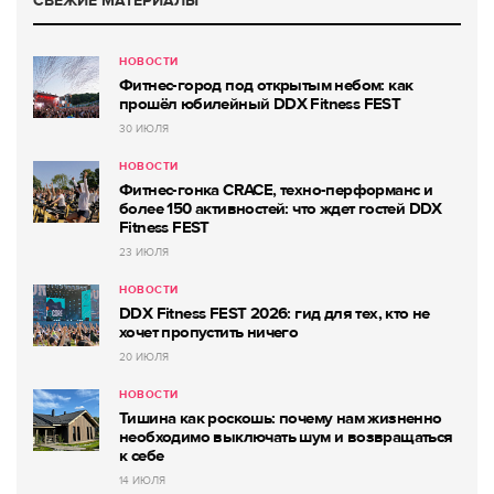
СВЕЖИЕ МАТЕРИАЛЫ
НОВОСТИ
Фитнес-город под открытым небом: как
прошёл юбилейный DDX Fitness FEST
30 ИЮЛЯ
НОВОСТИ
Фитнес-гонка CRACE, техно-перформанс и
более 150 активностей: что ждет гостей DDX
Fitness FEST
23 ИЮЛЯ
НОВОСТИ
DDX Fitness FEST 2026: гид для тех, кто не
хочет пропустить ничего
20 ИЮЛЯ
НОВОСТИ
Тишина как роскошь: почему нам жизненно
необходимо выключать шум и возвращаться
к себе
14 ИЮЛЯ