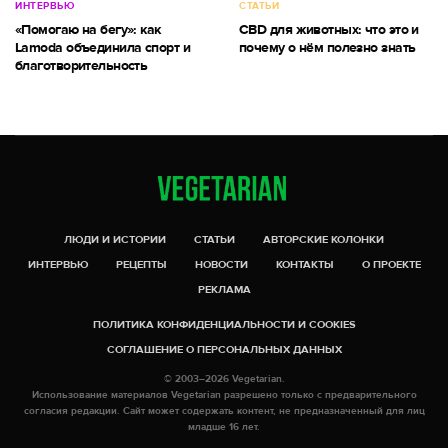
ИНТЕРВЬЮ
СТАТЬИ
«Помогаю на бегу»: как
CBD для животных: что это и
Lamoda объединила спорт и
почему о нём полезно знать
благотворительность
ЛЮДИ И ИСТОРИИ
СТАТЬИ
АВТОРСКИЕ КОЛОНКИ
ИНТЕРВЬЮ
РЕЦЕПТЫ
НОВОСТИ
КОНТАКТЫ
О ПРОЕКТЕ
РЕКЛАМА
ПОЛИТИКА КОНФИДЕНЦИАЛЬНОСТИ И COOKIES
СОГЛАШЕНИЕ О ПЕРСОНАЛЬНЫХ ДАННЫХ
© 2003–2026 Vegetarian.
Использование материалов Vegetarian разрешено только с предварительного
согласия редакции. Сайт может содержать контент, не предназначенный для лиц
младше 16 лет.