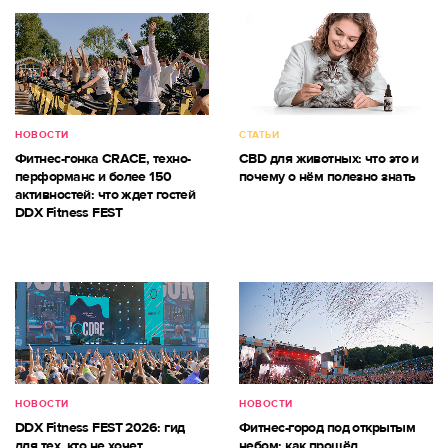
НОВОСТИ
СТАТЬИ
Фитнес-гонка CRACE, техно-
CBD для животных: что это и
перформанс и более 150
почему о нём полезно знать
активностей: что ждет гостей
DDX Fitness FEST
НОВОСТИ
НОВОСТИ
DDX Fitness FEST 2026: гид
Фитнес-город под открытым
для тех, кто не хочет
небом: как прошёл