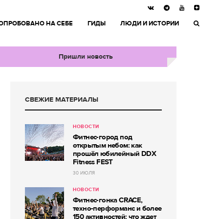
ОПРОБОВАНО НА СЕБЕ
ГИДЫ
ЛЮДИ И ИСТОРИИ
Пришли новость
СВЕЖИЕ МАТЕРИАЛЫ
НОВОСТИ
Фитнес-город под
открытым небом: как
прошёл юбилейный DDX
Fitness FEST
30 ИЮЛЯ
НОВОСТИ
Фитнес-гонка CRACE,
техно-перформанс и более
150 активностей: что ждет