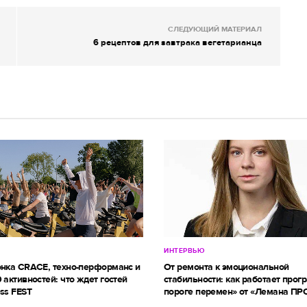
СЛЕДУЮЩИЙ МАТЕРИАЛ
6 рецептов для завтрака вегетарианца
ИНТЕРВЬЮ
онка CRACE, техно-перформанс и
От ремонта к эмоциональной
 активностей: что ждет гостей
стабильности: как работает прог
ss FEST
пороге перемен» от «Лемана ПР