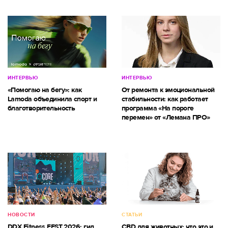
ИНТЕРВЬЮ
ИНТЕРВЬЮ
«Помогаю на бегу»: как
От ремонта к эмоциональной
Lamoda объединила спорт и
стабильности: как работает
благотворительность
программа «На пороге
перемен» от «Лемана ПРО»
НОВОСТИ
СТАТЬИ
DDX Fitness FEST 2026: гид
CBD для животных: что это и