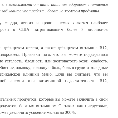
о вне зависимости от типа питания, здоровым считается
не забывайте употреблять богатые железом продукты.
у сердца, легких и крови, анемия является наиболее
м крови в США, затрагивающим более 3 миллионов
 дефицитом железа, а также дефицитом витамина B12,
здоровьем. Признаки того, что вы можете подвергаться
 усталость, бледность или желтоватость кожи, слабость,
ебиение, одышку, головную боль, боль в груди и холодные
ериканской клиники Майо. Если вы считаете, что вы
тной анемии или витаминной недостаточности B12,
ительных продуктов, которые вы можете включить в свой
родуктов, богатых витамином С, таких как цитрусовые,
может увеличить усвоение железа до 300%.