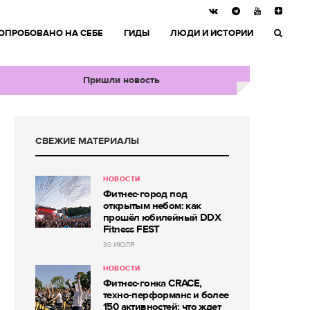
ОПРОБОВАНО НА СЕБЕ
ГИДЫ
ЛЮДИ И ИСТОРИИ
Пришли новость
СВЕЖИЕ МАТЕРИАЛЫ
НОВОСТИ
Фитнес-город под
открытым небом: как
прошёл юбилейный DDX
Fitness FEST
30 ИЮЛЯ
НОВОСТИ
Фитнес-гонка CRACE,
техно-перформанс и более
150 активностей: что ждет