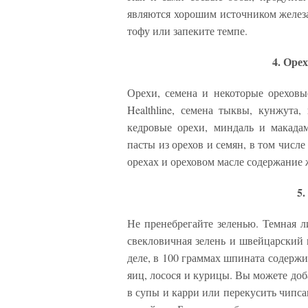
являются хорошим источником железа
тофу или запеките темпе.
4. Оре
Орехи, семена и некоторые ореховы
Healthline, семена тыквы, кунжута
кедровые орехи, миндаль и макада
пасты из орехов и семян, в том числе
орехах и ореховом масле содержание 
5.
Не пренебрегайте зеленью. Темная ли
свекловичная зелень и швейцарский 
деле, в 100 граммах шпината содержит
яиц, лосося и курицы. Вы можете доба
в супы и карри или перекусить чипс