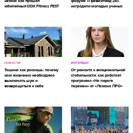
небом: как прошёл
форуме «Превентмед’26»
юбилейный DDX Fitness FEST
наградили молодых ученых
НОВОСТИ
ИНТЕРВЬЮ
Тишина как роскошь: почему
От ремонта к эмоциональной
нам жизненно необходимо
стабильности: как работает
выключать шум и
программа «На пороге
возвращаться к себе
перемен» от «Лемана ПРО»