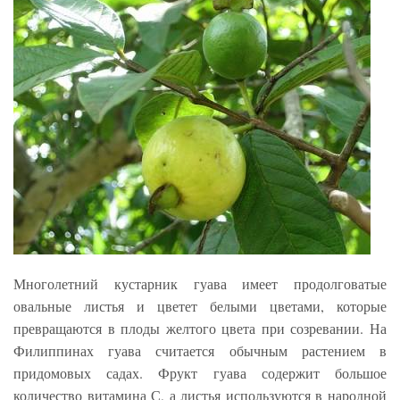
Многолетний кустарник гуава имеет продолговатые
овальные листья и цветет белыми цветами, которые
превращаются в плоды желтого цвета при созревании. На
Филиппинах гуава считается обычным растением в
придомовых садах. Фрукт гуава содержит большое
количество витамина С, а листья используются в народной