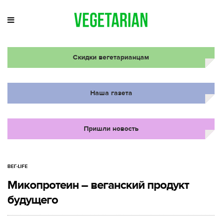
Скидки вегетарианцам
Наша газета
Пришли новость
ВЕГ-LIFE
Микопротеин – веганский продукт
будущего