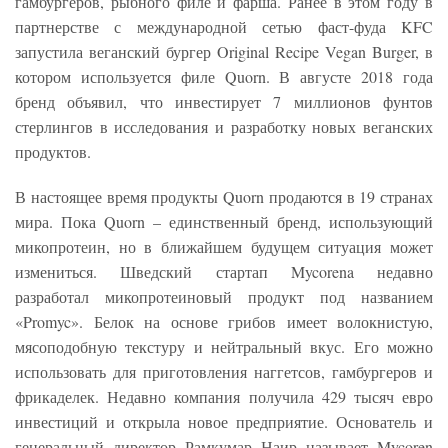
гамбургеров, рыбного филе и фарша. Ранее в этом году в
партнерстве с международной сетью фаст-фуда KFC
запустила веганский бургер Original Recipe Vegan Burger, в
котором используется филе Quorn. В августе 2018 года
бренд объявил, что инвестирует 7 миллионов фунтов
стерлингов в исследования и разработку новых веганских
продуктов.
В настоящее время продукты Quorn продаются в 19 странах
мира. Пока Quorn – единственный бренд, использующий
микопротеин, но в ближайшем будущем ситуация может
измениться. Шведский стартап Mycorena недавно
разработал микопротеиновый продукт под названием
«Promyc». Белок на основе грибов имеет волокнистую,
мясоподобную текстуру и нейтральный вкус. Его можно
использовать для приготовления наггетсов, гамбургеров и
фрикаделек. Недавно компания получила 429 тысяч евро
инвестиций и открыла новое предприятие. Основатель и
генеральный директор Рамкумар Наир называет Mycoren