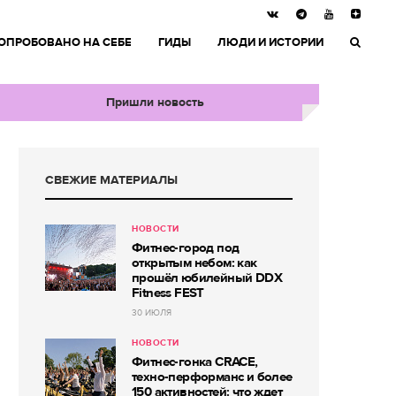
ОПРОБОВАНО НА СЕБЕ
ГИДЫ
ЛЮДИ И ИСТОРИИ
Пришли новость
СВЕЖИЕ МАТЕРИАЛЫ
НОВОСТИ
Фитнес-город под
открытым небом: как
прошёл юбилейный DDX
Fitness FEST
30 ИЮЛЯ
НОВОСТИ
Фитнес-гонка CRACE,
техно-перформанс и более
150 активностей: что ждет