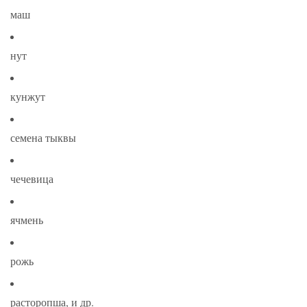
маш
нут
кунжут
семена тыквы
чечевица
ячмень
рожь
расторопша, и др.