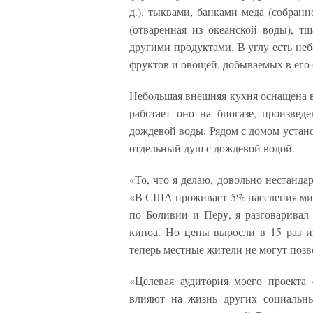
д.), тыквами, банками меда (собранн
(отваренная из океанской воды), 
другими продуктами. В углу есть неб
фруктов и овощей, добываемых в его 
Небольшая внешняя кухня оснащена в
работает оно на биогазе, произвед
дождевой воды. Рядом с домом устано
отдельный душ с дождевой водой.
«То, что я делаю, довольно нестанда
«В США проживает 5% населения мир
по Боливии и Перу, я разговарива
киноа. Но цены выросли в 15 раз из
теперь местные жители не могут позв
«Целевая аудитория моего проекта
влияют на жизнь других социальны