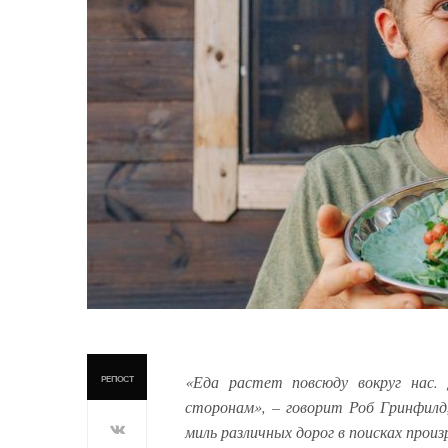
«Еда растет повсюду вокруг нас
РЕПОСТ
сторонам», – говорит Роб Гринфилд,
миль различных дорог в поисках прои