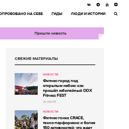
ОПРОБОВАНО НА СЕБЕ
ГИДЫ
ЛЮДИ И ИСТОРИИ
Пришли новость
СВЕЖИЕ МАТЕРИАЛЫ
НОВОСТИ
Фитнес-город под
открытым небом: как
прошёл юбилейный DDX
Fitness FEST
30 ИЮЛЯ
НОВОСТИ
Фитнес-гонка CRACE,
техно-перформанс и более
150 активностей: что ждет