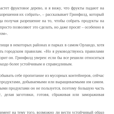
растет фруктовое дерево, и я вижу, что фрукты падают на
разрешения их собрать», – рассказывает Гринфилд, который
гда получая разрешение на то, чтобы собрать продукты на
просто позволяют это сделать, но даже просят – особенно в
том».
пищи в некоторых районах и парках в самом Орландо, хотя
ить городским правилам. «Но я руководствуюсь правилами
ворит он. Гринфилд уверен: если бы все решили относиться
гораздо более устойчивым и справедливым.
обывать себе пропитание из мусорных контейнеров, сейчас
 продуктами, добываемыми или выращиваемыми им самим.
ми продуктами он не пользуется, поэтому большую часть
, делая заготовки, готовя, сбраживая или замораживая
имент на тему того, возможно ли вести устойчивый образ