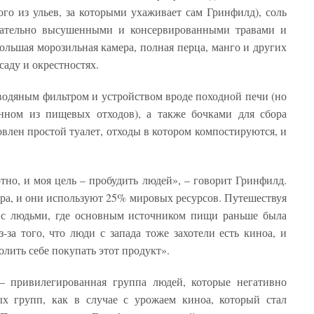
ого из ульев, за которыми ухаживает сам Гринфилд), соль
тщательно высушенными и консервированными травами и
ольшая морозильная камера, полная перца, манго и других
саду и окрестностях.
одяным фильтром и устройством вроде походной печи (но
енном из пищевых отходов), а также бочками для сбора
влен простой туалет, отходы в котором компостируются, и
ртно, и моя цель – пробудить людей», – говорит Гринфилд.
а, и они используют 25% мировых ресурсов. Путешествуя
л с людьми, где основным источником пищи раньше была
-за того, что люди с запада тоже захотели есть киноа, и
олить себе покупать этот продукт».
 – привилегированная группа людей, которые негативно
х групп, как в случае с урожаем киноа, который стал