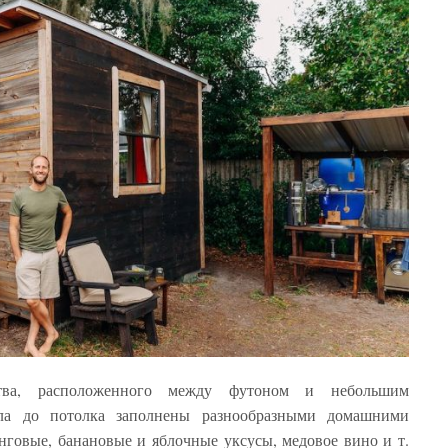
ства, расположенного между футоном и небольшим
ла до потолка заполнены разнообразными домашними
говые, банановые и яблочные уксусы, медовое вино и т.