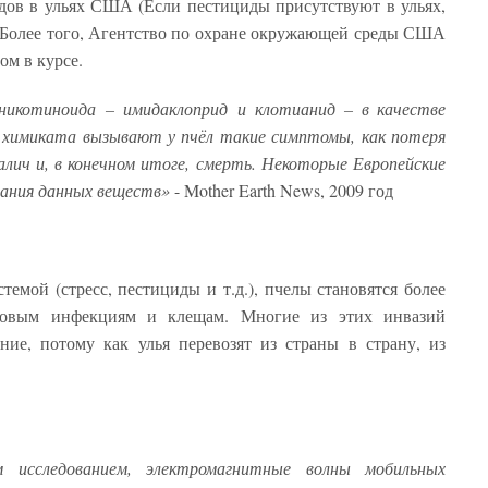
дов в ульях США (Если пестициды присутствуют в ульях,
). Более того, Агентство по охране окружающей среды США
том в курсе.
никотиноида – имидаклоприд и клотианид – в качестве
и химиката вызывают у пчёл такие симптомы, как потеря
алич и, в конечном итоге, смерть. Некоторые Европейские
вания данных веществ»
- Mother Earth News, 2009 год
емой (стресс, пестициды и т.д.), пчелы становятся более
ковым инфекциям и клещам. Многие из этих инвазий
ние, потому как улья перевозят из страны в страну, из
 исследованием, электромагнитные волны мобильных