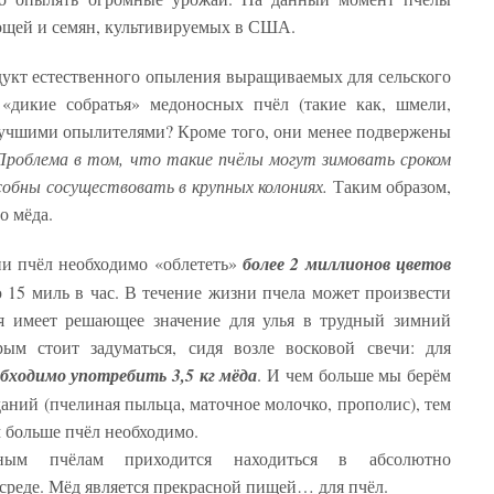
ощей и семян, культивируемых в США.
укт естественного опыления выращиваемых для сельского
 «дикие собратья» медоносных пчёл (такие как, шмели,
лучшими опылителями? Кроме того, они менее подвержены
Проблема в том, что такие пчёлы могут зимовать сроком
особны сосуществовать в крупных колониях.
Таким образом,
о мёда.
ии пчёл необходимо «облететь»
более 2 миллионов цветов
ю 15 миль в час. В течение жизни пчела может произвести
ая имеет решающее значение для улья в трудный зимний
ым стоит задуматься, сидя возле восковой свечи: для
бходимо употребить 3,5 кг мёда
. И чем больше мы берём
аний (пчелиная пыльца, маточное молочко, прополис), тем
м больше пчёл необходимо.
енным пчёлам приходится находиться в абсолютно
 среде. Мёд является прекрасной пищей… для пчёл.