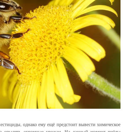
пестициды, однако ему ещё предстоит вывести химическое
но опылять огромные урожаи. На данный момент пчёлы