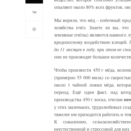
опыляют около 80% всех фруктов, ов
Мы верили, что мёд – побочный прод
хозяйства пчёл. Знаете ли вы, что
земляные пчёлы) являются намного 
вредоносному воздействию клещей.
до 11 месяцев в году, при этом не сп
они не производят большое количеств
Чтобы произвести 450 г мёда, колон
(примерно 55 000 миль) со скорость
около 1 чайной ложки мёда, котор
период. Ещё один факт, над котор
производства 450 г воска, пчелам
нео
у этих маленьких, трудолюбивых созд
тяжелее им приходится работать и те
К сожалению, сельскохозяйств
неестественной и стрессовой для них