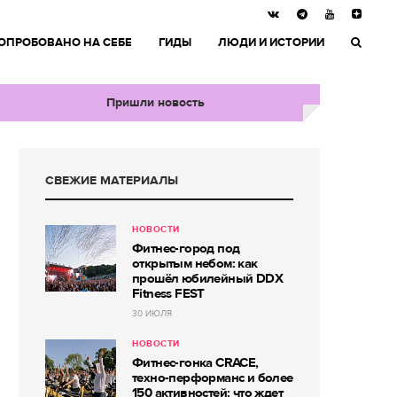
ОПРОБОВАНО НА СЕБЕ
ГИДЫ
ЛЮДИ И ИСТОРИИ
Пришли новость
СВЕЖИЕ МАТЕРИАЛЫ
НОВОСТИ
Фитнес-город под
открытым небом: как
прошёл юбилейный DDX
Fitness FEST
30 ИЮЛЯ
НОВОСТИ
Фитнес-гонка CRACE,
техно-перформанс и более
150 активностей: что ждет