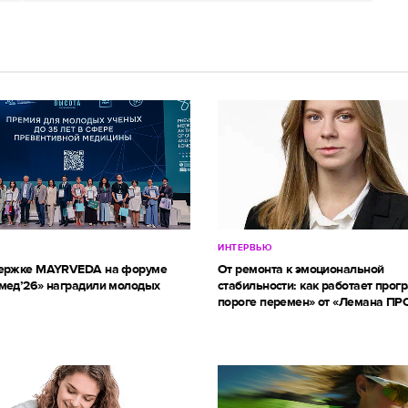
ИНТЕРВЬЮ
держке MAYRVEDA на форуме
От ремонта к эмоциональной
мед’26» наградили молодых
стабильности: как работает прог
пороге перемен» от «Лемана ПР