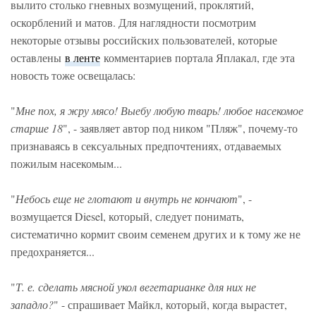
вылито столько гневных возмущений, проклятий,
оскорблений и матов. Для наглядности посмотрим
некоторые отзывы российских пользователей, которые
оставлены
в ленте
комментариев портала Яплакал, где эта
новость тоже освещалась:
"
Мне пох, я жру мясо! Выебу любую тварь! любое насекомое
старше 18
", - заявляет автор под ником "Пляж", почему-то
признаваясь в сексуальных предпочтениях, отдаваемых
пожилым насекомым...
"
Небось еще не глотают и внутрь не кончают
", -
возмущается Diesel, который, следует понимать,
систематично кормит своим семенем других и к тому же не
предохраняется...
"
Т. е. сделать мясной укол вегетарианке для них не
западло?
" - спрашивает Майкл, который, когда вырастет,