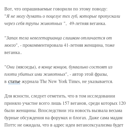
Вот, что опрашиваемые говорили по этому поводу:
"
Я не могу думать о поцелуе тех губ, которые пропускали
через себя трупы животных
", 49-летняя веганка.
"
Запах тела невегетарианца слишком отличается от
моего
", - прокомментировала 41-летняя женщина, тоже
веганка..
"
Они
(мясоеды),
в конце концов, буквально состоят из
плоти убитых ими животных
", - автор этой фразы,
в
статье
журнала The New York Times, не указывается.
Для ясности, следует отметить, что в том исследовании
приняло участие всего лишь 157 веганов, среди которых 120
были женщины. Впоследствии эта новость вызвала весьма
бурные обсуждения на форумах и блогах. Даже сама мадам
Поттс не ожидала, что в адрес идеи вегансексуализма будет