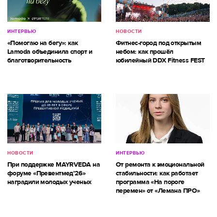
ИНТЕРВЬЮ
НОВОСТИ
«Помогаю на бегу»: как
Фитнес-город под открытым
Lamoda объединила спорт и
небом: как прошёл
благотворительность
юбилейный DDX Fitness FEST
НОВОСТИ
ИНТЕРВЬЮ
При поддержке MAYRVEDA на
От ремонта к эмоциональной
форуме «Превентмед’26»
стабильности: как работает
наградили молодых ученых
программа «На пороге
перемен» от «Лемана ПРО»