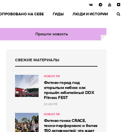
ОПРОБОВАНО НА СЕБЕ
ГИДЫ
ЛЮДИ И ИСТОРИИ
Пришли новость
СВЕЖИЕ МАТЕРИАЛЫ
НОВОСТИ
Фитнес-город под
открытым небом: как
прошёл юбилейный DDX
Fitness FEST
30 ИЮЛЯ
НОВОСТИ
Фитнес-гонка CRACE,
техно-перформанс и более
150 активностей: что ждет