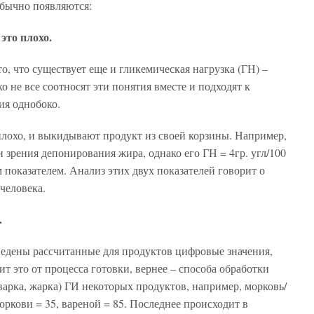
 обычно появляются:
это плохо.
то, что существует еще и гликемическая нагрузка (ГН) –
о не все соотносят эти понятия вместе и подходят к
ия однобоко.
 плохо, и выкидывают продукт из своей корзины. Например,
ки зрения депонирования жира, однако его ГН = 4гр. угл/100
им показателем. Анализ этих двух показателей говорит о
 человека.
.
едены рассчитанные для продуктов цифровые значения,
ит это от процесса готовки, вернее – способа обработки
варка, жарка) ГИ некоторых продуктов, например, морковь/
оркови = 35, вареной = 85. Последнее происходит в