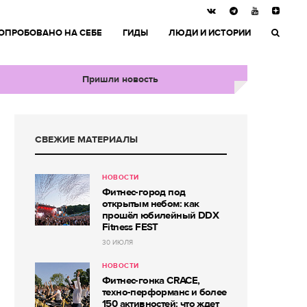
ОПРОБОВАНО НА СЕБЕ
ГИДЫ
ЛЮДИ И ИСТОРИИ
Пришли новость
СВЕЖИЕ МАТЕРИАЛЫ
НОВОСТИ
Фитнес-город под
открытым небом: как
прошёл юбилейный DDX
Fitness FEST
30 ИЮЛЯ
НОВОСТИ
Фитнес-гонка CRACE,
техно-перформанс и более
150 активностей: что ждет