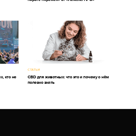
СТАТЬИ
х, кто не
CBD для животных: что это и почему о нём
полезно знать