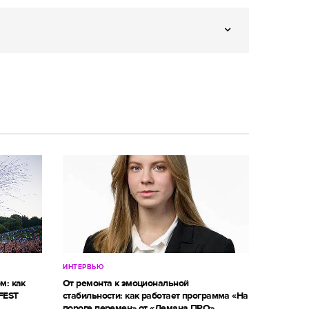
ИНТЕРВЬЮ
м: как
От ремонта к эмоциональной
FEST
стабильности: как работает программа «На
пороге перемен» от «Лемана ПРО»