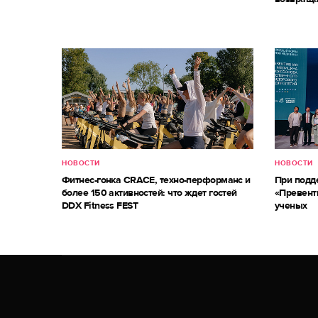
НОВОСТИ
НОВОСТИ
Фитнес-гонка CRACE, техно-перформанс и
При под
более 150 активностей: что ждет гостей
«Превент
DDX Fitness FEST
ученых