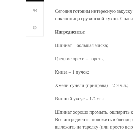
Сегодня готовим интересную закуску 
поклонница грузинской кухни. Спаси
Ингредиенты:
Шпинат – большая миска;
Грецкие орехи – горсть;
Кинза – 1 пучок;
Хмели-сунели (приправа) – 2-3 ч.л.;
Винный уксус – 1-2 ст.л.
Шпинат хорошо промыть, ошпарить кип
Все ингредиенты положить в блендер
выложить на тарелку (или просто всю