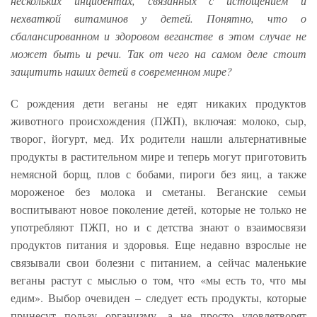
нескольких инцидентах, связанных с истощением и
нехваткой витаминов у детей. Понятно, что о
сбалансированном и здоровом веганстве в этом случае не
может быть и речи. Так от чего на самом деле стоит
защитить наших детей в современном мире?
С рождения дети веганы не едят никаких продуктов
животного происхождения (ПЖП), включая: молоко, сыр,
творог, йогурт, мед. Их родители нашли альтернативные
продукты в растительном мире и теперь могут приготовить
немясной борщ, плов с бобами, пироги без яиц, а также
мороженое без молока и сметаны. Веганские семьи
воспитывают новое поколение детей, которые не только не
употребляют ПЖП, но и с детства знают о взаимосвязи
продуктов питания и здоровья. Еще недавно взрослые не
связывали свои болезни с питанием, а сейчас маленькие
веганы растут с мыслью о том, что «мы есть то, что мы
едим». Выбор очевиден – следует есть продукты, которые
принесут пользу организму, а не просто удовлетворят