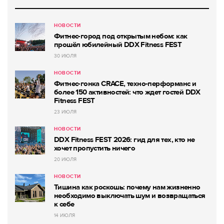
НОВОСТИ
Фитнес-город под открытым небом: как
прошёл юбилейный DDX Fitness FEST
30 ИЮЛЯ
НОВОСТИ
Фитнес-гонка CRACE, техно-перформанс и
более 150 активностей: что ждет гостей DDX
Fitness FEST
23 ИЮЛЯ
НОВОСТИ
DDX Fitness FEST 2026: гид для тех, кто не
хочет пропустить ничего
20 ИЮЛЯ
НОВОСТИ
Тишина как роскошь: почему нам жизненно
необходимо выключать шум и возвращаться
к себе
14 ИЮЛЯ