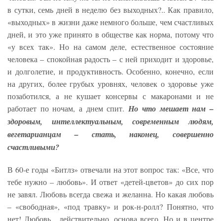
в сутки, семь дней в неделю без выходных?.. Как правило,
«выходных» в жизни даже немного больше, чем счастливых
дней, и это уже принято в обществе как норма, потому что
«у всех так». Но на самом деле, естественное состояние
человека – спокойная радость – с ней приходит и здоровье,
и долголетие, и продуктивность. Особенно, конечно, если
на других, более грубых уровнях, человек о здоровье уже
позаботился, а не кушает консервы с макаронами и не
работает по ночам, а днем спит.
Но что мешает нам –
здоровым, интеллектуальным, современным людям,
вегетарианцам – стать, наконец, совершенно
счастливыми?
В 60-е годы «Битлз» отвечали на этот вопрос так: «Все, что
тебе нужно – любовь». И ответ «детей-цветов» до сих пор
не завял. Любовь всегда свежа и желанна. Но какая любовь
– «свободная», «под травку» и рок-н-ролл? Понятно, что
нет! Любовь, действительно, основа всего. Но и в центре