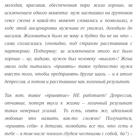
молодая, красивая, обеспеченная пара жила хорошо, за
исключением одного момента: муж настаивал на групповом
сексе (жена в какой-то момент сломалась и позволила), в
ходе этой инсценировки мужчина ее унижал, доходило до
насилия. Жаловаться было не кому и будто бы не на что –
сама согласилась (очевидно, под страхом расставания с
партнером). Подчеркну: за исключением этого все было
хорошо – ну, видимо, нужен был человеку «выхлоп»! Жена
около года пыталась «принять» такое чудачество мужа
вместо того, чтобы предпринять другие шаги, – и в итоге
депрессия, а потом и расставание как логичный результат.
Так вот, такое «принятие» НЕ работает! Депрессия,
отчаяние, потеря вкуса к жизни – логичный результат
таких неверных усилий. То есть, опять же, идеальной
любовью это назвать как-то сложно! Получается,
«принять себя» в деталях, полюбить все то, что есть в
тебе – в том числе плохого (будем честными с собой, да?) –