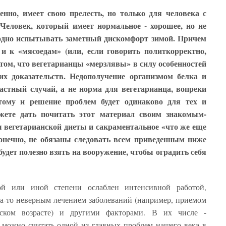
нно, имеет свою прелесть, но только для человека с
Человек, который имеет нормальное - хорошее, но не
годно испытывать заметный дискомфорт зимой. Причем
 и к «мясоедам» (или, если говорить политкорректно,
том, что вегетарианцы «мерзлявы» в силу особенностей
их доказательств. Недополучение организмом белка и
астный случай, а не норма для вегетарианца, вопреки
тому и решение проблем будет одинаково для тех и
жете дать почитать этот материал своим знакомым-
ы вегетарианской диеты и сакраментальное «что же еще
конечно, не обязаны следовать всем приведенным ниже
будет полезно взять на вооружение, чтобы оградить себя
ой или иной степени ослаблен интенсивной работой,
а-то неверным лечением заболеваний (например, приемом
тском возрасте) и другими факторами. В их числе -
 можно считать одной из главных проблем нашего века в