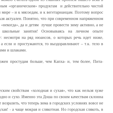
ьным «органическим» продуктам и действительно чистой
м мире – и к мясоедам, и к вегетарианцам. Поэтому вопрос
льзя актуален. Понятно, что при современном напряженном
«некогда», да и детям лучше провести зиму активно, а не
я школьные занятия! Основываясь на личном опыте
чу: несмотря на ряд нюансов, о которых речь идет ниже,
 а если и простужаются, то выздоравливают – т.к. тело в
нами и шлаками.
ржен простудам больше, чем Капха- и, тем более, Пита-
еским свойствам «холодная и сухая», что как нельзя хуже
лодно и сухо. Именно эта Доша по своим качествам склонна
 возразить, что теперь зима в городских условиях вовсе не
ухая! - а чаще мокрая и слякотная. Но городская слякоть, в