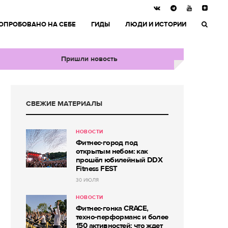
ОПРОБОВАНО НА СЕБЕ
ГИДЫ
ЛЮДИ И ИСТОРИИ
Пришли новость
СВЕЖИЕ МАТЕРИАЛЫ
НОВОСТИ
Фитнес-город под
открытым небом: как
прошёл юбилейный DDX
Fitness FEST
30 ИЮЛЯ
НОВОСТИ
Фитнес-гонка CRACE,
техно-перформанс и более
150 активностей: что ждет