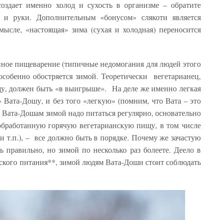
оздает именно холод и сухость в организме – обратите
 и руки. Дополнительным «бонусом» слякоти является
ысле, «настоящая» зима (сухая и холодная) переносится
ное пищеварение (типичные недомогания для людей этого
особенно обостряется зимой. Теоретически вегетарианец,
у, должен быть «в выигрыше». На деле же именно легкая
Вата-Дошу, и без того «легкую» (помним, что Вата – это
 Вата-Дошам зимой надо питаться регулярно, основательно
обработанную горячую вегетарианскую пищу, в том числе
 т.п.), – все должно быть в порядке. Почему же зачастую
ь правильно, но зимой по несколько раз болеете. Деело в
нского питания**, зимой людям Вата-Доши стоит соблюдать