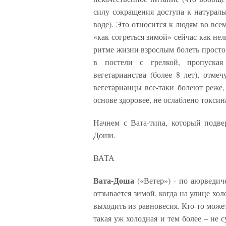
силу сокращения доступа к натурал
воде). Это относится к людям во все
«как согреться зимой» сейчас как не
ритме жизни взрослым болеть просто 
в постели с грелкой, пропуска
вегетарианства (более 8 лет), отме
вегетарианцы все-таки болеют реже,
основе здоровее, не ослаблено токси
Начнем с Вата-типа, который подве
Доши.
ВАТА
Вата-Доша
(«Ветер») - по аюрведич
отзывается зимой, когда на улице хо
выходить из равновесия. Кто-то может
такая уж холодная и тем более – не с