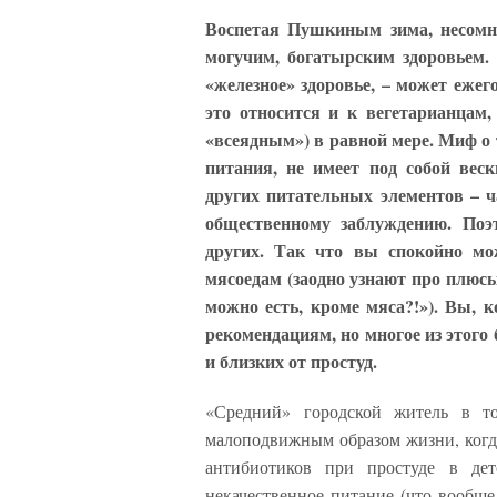
Воспетая Пушкиным зима, несомне
могучим, богатырским здоровьем. 
«железное» здоровье, – может еже
это относится и к вегетарианцам,
«всеядным») в равной мере. Миф о 
питания, не имеет под собой веск
других питательных элементов – ч
общественному заблуждению. Поэ
других. Так что вы спокойно мо
мясоедам (заодно узнают про плюс
можно есть, кроме мяса?!»). Вы, 
рекомендациям, но многое из этого 
и близких от простуд.
«Средний» городской житель в т
малоподвижным образом жизни, когд
антибиотиков при простуде в де
некачественное питание (что вообще