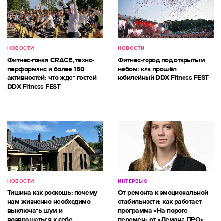
НОВОСТИ
НОВОСТИ
Фитнес-гонка CRACE, техно-
Фитнес-город под открытым
перформанс и более 150
небом: как прошёл
активностей: что ждет гостей
юбилейный DDX Fitness FEST
DDX Fitness FEST
НОВОСТИ
ИНТЕРВЬЮ
Тишина как роскошь: почему
От ремонта к эмоциональной
нам жизненно необходимо
стабильности: как работает
выключать шум и
программа «На пороге
возвращаться к себе
перемен» от «Лемана ПРО»