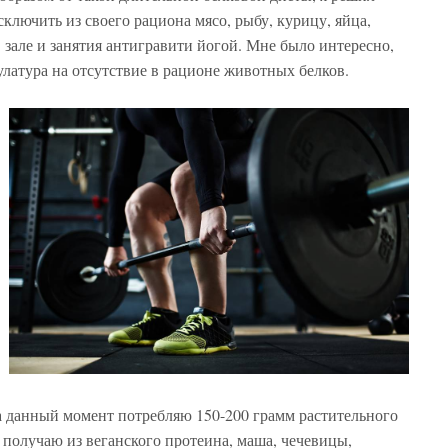
ключить из своего рациона мясо, рыбу, курицу, яйца,
зале и занятия антигравити йогой. Мне было интересно,
улатура на отсутствие в рационе животных белков.
а данный момент потребляю 150-200 грамм растительного
 получаю из веганского протеина, маша, чечевицы,