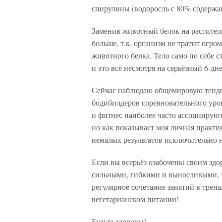
спирулины (водоросль с 80% содержан
Заменив животный белок на раститель
больше, т.к. организм не тратит огро
животного белка. Тело само по себе 
и это всё несмотря на серьёзный 6-д
Сейчас наблюдаю общемировую тенден
бодибилдеров соревновательного уров
и фитнес наиболее часто ассоциирую
но как показывает моя личная практи
немалых результатов исключительно 
Если вы всерьёз озабочены своим здо
сильными, гибкими и выносливыми, т
регулярное сочетание занятий в трен
вегетарианском питании!
Будьте здоровы!