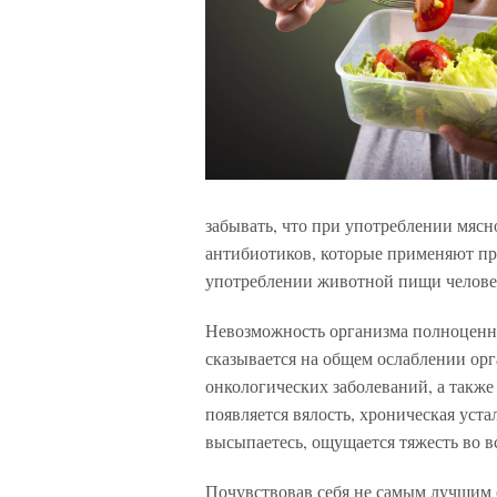
забывать, что при употреблении мяс
антибиотиков, которые применяют п
употреблении животной пищи человек
Невозможность организма полноценно
сказывается на общем ослаблении ор
онкологических заболеваний, а также
появляется вялость, хроническая уста
высыпаетесь, ощущается тяжесть во вс
Почувствовав себя не самым лучшим о