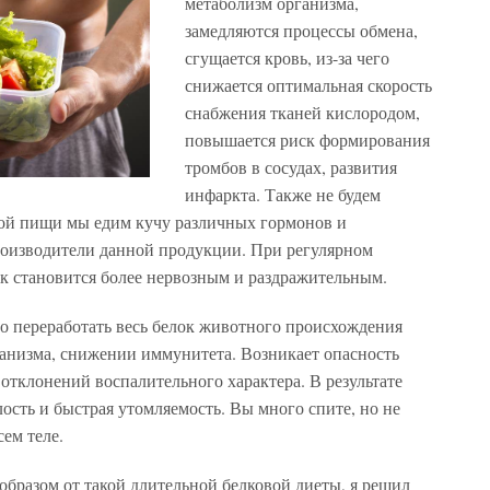
метаболизм организма,
замедляются процессы обмена,
сгущается кровь, из-за чего
снижается оптимальная скорость
снабжения тканей кислородом,
повышается риск формирования
тромбов в сосудах, развития
инфаркта. Также не будем
ной пищи мы едим кучу различных гормонов и
роизводители данной продукции. При регулярном
 становится более нервозным и раздражительным.
 переработать весь белок животного происхождения
ганизма, снижении иммунитета. Возникает опасность
 отклонений воспалительного характера. В результате
лость и быстрая утомляемость. Вы много спите, но не
ем теле.
бразом от такой длительной белковой диеты, я решил