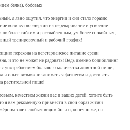
ием белка), бобовых.
ный, я явно ощутил, что энергии и сил стало гораздо
мное количество энергии на переваривание и усвоение
стало более гибким и расслабленным, ум более спокойным,
невный тренировочный и рабочий график!
цию перехода на вегетарианское питание среди
ня, и это не может не радовать! Ведь именно бодибилдинг
т с употреблением большого количества животной пищи,
ка и опыт: возможно заниматься фитнесом и достигать
на растительной пище!
ровьем, качеством жизни вас и ваших детей, хотите быть
о я вам рекомендую привнести в свой образ жизни
ажёрном зале с любым видом йоги и, конечно же, на