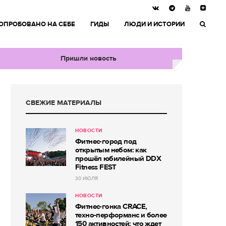
ОПРОБОВАНО НА СЕБЕ
ГИДЫ
ЛЮДИ И ИСТОРИИ
Пришли новость
СВЕЖИЕ МАТЕРИАЛЫ
НОВОСТИ
Фитнес-город под
открытым небом: как
прошёл юбилейный DDX
Fitness FEST
30 ИЮЛЯ
НОВОСТИ
Фитнес-гонка CRACE,
техно-перформанс и более
150 активностей: что ждет