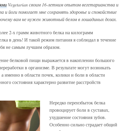
ями
Vegetarian своим 16-летним опытом вегетарианства и
а и йоги помогает мне сохранять здоровье и спокойствие
 почему вам не нужен животный белом в лошадиных дозах.
более 2-х грамм животного белка на килограмм
белка в день! И такой режим питания я соблюдал в течение
себя не самым лучшим образом.
ление белковой пищи выражается в накоплении большого
ереработки в организме. В результате могут возникать
 а именно в области почек, колики и боли в области
нного состояния характерно развитие расстройств
Нередко переизбыток белка
провоцирует боли в суставах,
ухудшение состояния зубов.
Особенно сильно страдает общий