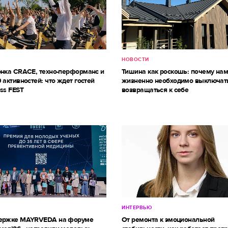
НОВОСТИ
онка CRACE, техно-перформанс и
Тишина как роскошь: почему на
 активностей: что ждет гостей
жизненно необходимо выключат
ss FEST
возвращаться к себе
ИНТЕРВЬЮ
держке MAYRVEDA на форуме
От ремонта к эмоциональной