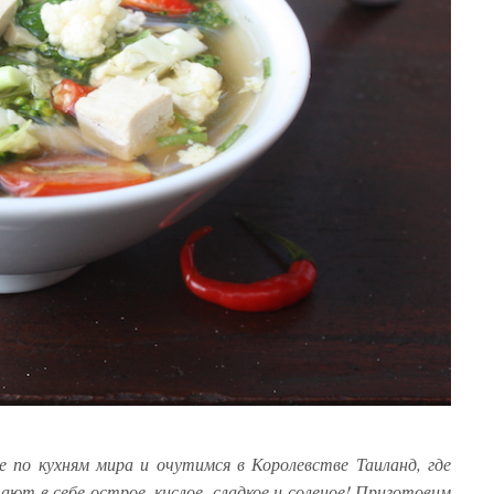
по кухням мира и очутимся в Королевстве Таиланд, где
ют в себе острое, кислое, сладкое и соленое! Приготовим