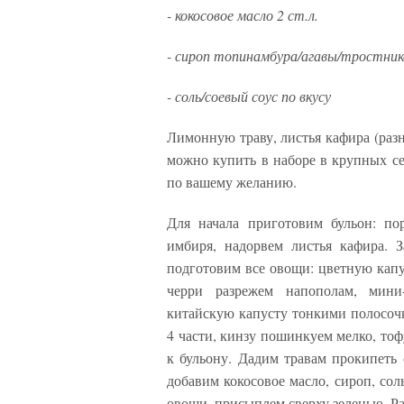
- кокосовое масло 2 ст.л.
- сироп топинамбура/агавы/тростнико
- соль/соевый соус по вкусу
Лимонную траву, листья кафира (раз
можно купить в наборе в крупных се
по вашему желанию.
Для начала приготовим бульон: по
имбиря, надорвем листья кафира. 
подготовим все овощи: цветную кап
черри разрежем напополам, мини
китайскую капусту тонкими полосоч
4 части, кинзу пошинкуем мелко, то
к бульону. Дадим травам прокипеть
добавим кокосовое масло, сироп, сол
овощи, присыплем сверху зеленью. Ра