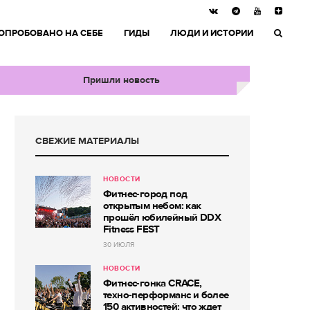
ОПРОБОВАНО НА СЕБЕ
ГИДЫ
ЛЮДИ И ИСТОРИИ
Пришли новость
СВЕЖИЕ МАТЕРИАЛЫ
НОВОСТИ
Фитнес-город под
открытым небом: как
прошёл юбилейный DDX
Fitness FEST
30 ИЮЛЯ
НОВОСТИ
Фитнес-гонка CRACE,
техно-перформанс и более
150 активностей: что ждет