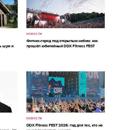
НОВОСТИ
м
Фитнес-город под открытым небом: как
ь шум и
прошёл юбилейный DDX Fitness FEST
НОВОСТИ
DDX Fitness FEST 2026: гид для тех, кто не