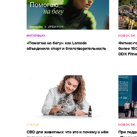
ИНТЕРВЬЮ
НОВОСТИ
«Помогаю на бегу»: как Lamoda
Фитнес-г
объединила спорт и благотворительность
более 150
DDX Fitne
СТАТЬИ
НОВОСТИ
CBD для животных: что это и почему о нём
При под