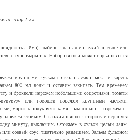
вый сахар 1 ч.л.
новидность лайма), имбирь галангал и свежий перчик чили
тевых супермаркетах. Набор овощей может варьироваться
режем крупными кусками стебли лемонграсса и корень
Зальем 800 мл воды и оставим закипать. Тем временем
усту и брокколи нарежем небольшими соцветиями, томаты
-кукурузу или горошек порежем крупными частями,
ками, морковь полукружочками, шампиньоны разрежем на
фу нарежем кубиком. Отложим овощи в сторону и вернемся
 одну минуту, выключим. Отожмем в бульон целый лайм,
ь или соевый соус, тщательно размешаем. Зальем бульоном
зложим по тарелкам (рассчитано на 2 большие порции).