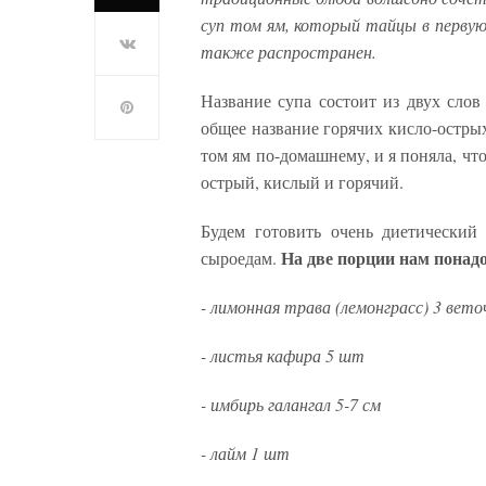
суп том ям, который тайцы в первую
также распространен.
Название супа состоит из двух слов 
общее название горячих кисло-острых
том ям по-домашнему, и я поняла, что
острый, кислый и горячий.
Будем готовить очень диетический
На две порции нам понад
сыроедам.
- лимонная трава (лемонграсс) 3 вето
- листья кафира 5 шт
- имбирь галангал 5-7 см
- лайм 1 шт