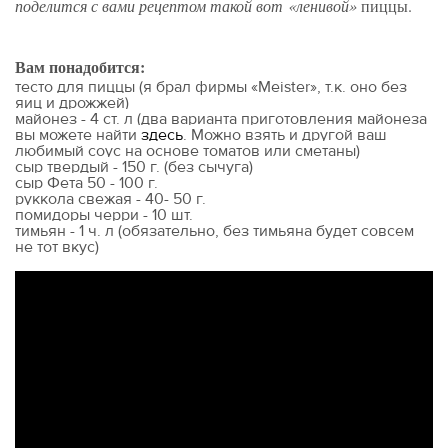
поделится с вами рецептом такой вот «
ленивой
»
пиццы.
Вам понадобится:
тесто для пиццы (я брал фирмы «Meister», т.к. оно без
яиц и дрожжей)
майонез - 4 ст. л (
два варианта приготовления майонеза
вы можете найти
здесь
. Можно взять и другой ваш
любимый соус на основе томатов или сметаны)
сыр твердый - 150 г. (без сычуга)
сыр Фета 50 - 100 г.
руккола свежая - 40- 50 г.
помидоры черри - 10 шт.
тимьян - 1 ч. л (обязательно, без тимьяна будет совсем
не тот вкус)