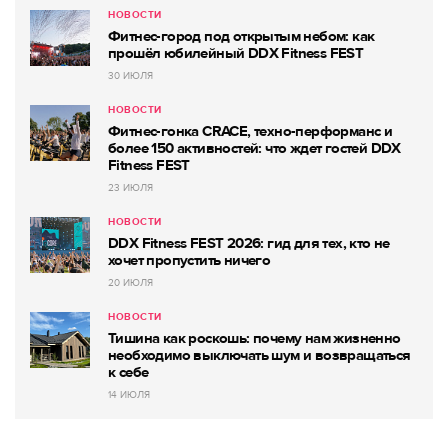
НОВОСТИ
Фитнес-город под открытым небом: как
прошёл юбилейный DDX Fitness FEST
30 ИЮЛЯ
НОВОСТИ
Фитнес-гонка CRACE, техно-перформанс и
более 150 активностей: что ждет гостей DDX
Fitness FEST
23 ИЮЛЯ
НОВОСТИ
DDX Fitness FEST 2026: гид для тех, кто не
хочет пропустить ничего
20 ИЮЛЯ
НОВОСТИ
Тишина как роскошь: почему нам жизненно
необходимо выключать шум и возвращаться
к себе
14 ИЮЛЯ