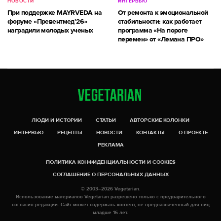
НОВОСТИ
ИНТЕРВЬЮ
При поддержке MAYRVEDA на
От ремонта к эмоциональной
форуме «Превентмед’26»
стабильности: как работает
наградили молодых ученых
программа «На пороге
перемен» от «Лемана ПРО»
ЛЮДИ И ИСТОРИИ
СТАТЬИ
АВТОРСКИЕ КОЛОНКИ
ИНТЕРВЬЮ
РЕЦЕПТЫ
НОВОСТИ
КОНТАКТЫ
О ПРОЕКТЕ
РЕКЛАМА
ПОЛИТИКА КОНФИДЕНЦИАЛЬНОСТИ И COOKIES
СОГЛАШЕНИЕ О ПЕРСОНАЛЬНЫХ ДАННЫХ
© 2003–2026 Vegetarian.
Использование материалов Vegetarian разрешено только с предварительного
согласия редакции. Сайт может содержать контент, не предназначенный для лиц
младше 16 лет.