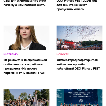
CBD для животных: что это и
DDX Fitness FEST 2026: гид
почему о нём полезно знать
для тех, кто не хочет
пропустить ничего
ИНТЕРВЬЮ
НОВОСТИ
От ремонта к эмоциональной
Фитнес-город под открытым
стабильности: как работает
небом: как прошёл
программа «На пороге
юбилейный DDX Fitness FEST
перемен» от «Лемана ПРО»