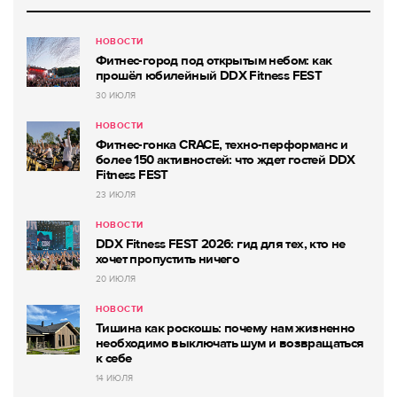
НОВОСТИ
Фитнес-город под открытым небом: как
прошёл юбилейный DDX Fitness FEST
30 ИЮЛЯ
НОВОСТИ
Фитнес-гонка CRACE, техно-перформанс и
более 150 активностей: что ждет гостей DDX
Fitness FEST
23 ИЮЛЯ
НОВОСТИ
DDX Fitness FEST 2026: гид для тех, кто не
хочет пропустить ничего
20 ИЮЛЯ
НОВОСТИ
Тишина как роскошь: почему нам жизненно
необходимо выключать шум и возвращаться
к себе
14 ИЮЛЯ