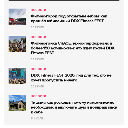
НОВОСТИ
Фитнес-город под открытым небом: как
прошёл юбилейный DDX Fitness FEST
30 ИЮЛЯ
НОВОСТИ
Фитнес-гонка CRACE, техно-перформанс и
более 150 активностей: что ждет гостей DDX
Fitness FEST
23 ИЮЛЯ
НОВОСТИ
DDX Fitness FEST 2026: гид для тех, кто не
хочет пропустить ничего
20 ИЮЛЯ
НОВОСТИ
Тишина как роскошь: почему нам жизненно
необходимо выключать шум и возвращаться
к себе
14 ИЮЛЯ