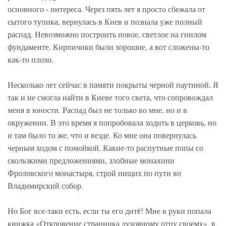
основного - интереса. Через пять лет я просто сбежала от
сытого тупика, вернулась в Киев и познала уже полный
распад. Невозможно построить новое, светлое на гнилом
фундаменте. Кирпичики были хорошие, а вот сложены-то
как-то плохо.
Несколько лет сейчас в памяти покрыты черной паутиной. Я
так и не смогла найти в Киеве того света, что сопровождал
меня в юности. Распад был не только во мне, но и в
окружении. В это время я попробовала ходить в церковь, но
и там было то же, что и везде. Ко мне она повернулась
черным ходом с помойкой. Какие-то распутные попы со
скользкими предложениями, злобные монахини
Фроловского монастыря, строй нищих по пути во
Владимирский собор.
Но Бог все-таки есть, если ты его дитё! Мне в руки попала
книжка «Откровение странника духовному отцу своему», в