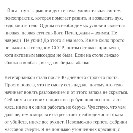
- Йога - путь гармонии духа и тела, удивительная система
психопрактик, которая помогает развить и возвысить дух,
оздоровить тело. Одним из необходимых условий является
низшая, первая ступень йоги Патанджали – ахимса. Не
навреди! Не убий! До этого я ела мясо. Иначе было просто
не выжить в голодном СССР, потом осталась привычка,
хотя активным мясоедом не была. Если на столе лежало
яблоко и колбаса, всегда выбирала яблоко.
Вегетарианкой стала после 40-дневного строгого поста.
Просто поняла, что не смогу есть падаль, потому что тело
начинает вонять разложением и от этого запаха не скрыться.
Сейчас я и от своих пациентов требую полного отказа от
мяса, иначе я с ними работать не берусь. Чувствую, что чем
дальше, тем в мире все острее стоит необходимость отказа
от убийств, иначе все рухнет. Невозможно терпеть фабрики
массовой смерти. Я не понимаю утонченных красавиц с