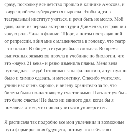
сразу, поскольку все детство прошло в клинике Амосова, и
в ауре проблем туберкулеза я выросла. Чтобы идти в
театральный институт учиться, и речи быть не могло. Мой
дядя, один из первых актеров студии Довженка, сыгравший
яркую роль Чижа в фильме "Щорс, а потом пострадавший
от репрессий, вбил мне с младенчества в головку, что театр
- это плохо. В общем, ситуация была сложная. Во время
выпускных экзаменов прочла в учебнике по биологии, что
это «наука 21 века» и резко изменила планы. Меня вела
путеводная звезда! Готовилась я на филологию, а тут нужно
было и химию сдавать, и математику. Спасибо учителям,
учили нас очень хорошо, и ангелу-хранителю за то, что
билеты были по-настоящему счастливыми. Пять лет учебы -
это было счастье! Не было ни единого дня, когда бы я
пожалела о том, что пошла учиться в университет.
Я расписала так подробно все мои увлечения и возможные
пути формирования будущего, потому что сейчас все