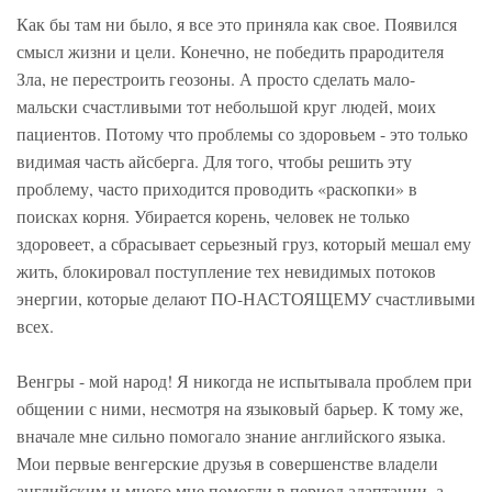
Как бы там ни было, я все это приняла как свое. Появился
смысл жизни и цели. Конечно, не победить прародителя
Зла, не перестроить геозоны. А просто сделать мало-
мальски счастливыми тот небольшой круг людей, моих
пациентов. Потому что проблемы со здоровьем - это только
видимая часть айсберга. Для того, чтобы решить эту
проблему, часто приходится проводить «раскопки» в
поисках корня. Убирается корень, человек не только
здоровеет, а сбрасывает серьезный груз, который мешал ему
жить, блокировал поступление тех невидимых потоков
энергии, которые делают ПО-НАСТОЯЩЕМУ счастливыми
всех.
Венгры - мой народ! Я никогда не испытывала проблем при
общении с ними, несмотря на языковый барьер. К тому же,
вначале мне сильно помогало знание английского языка.
Мои первые венгерские друзья в совершенстве владели
английским и много мне помогли в период адаптации, а