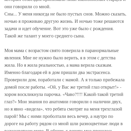
они говорили со мной.
Сны... У меня никогда не было пустых снов. Можно сказать,
ночью я проживаю другую жизнь. И ночью тоже решаются
задачи и идет обучение. Вот это уже было с рождения.
Такой же талант у моего среднего сына.
Моя мама с возрастом свято поверила в паранормальные
явления. Мне не нужно было верить, я в этом с детства
жила. Но я жила реальностью, а мама верила сказкам.
Именно благодаря ей в дом пришли два экстрасенса.
Проверили дом, поработали с мамой. А я только прибежала
домой после работы. «Ой, у Вас же третий глаз открыт!» -
хором воскликнула парочка. «Чаво?!!!! Какой-такой третий
глаз?» Мои знания по анатомии говорили о наличии двух,
но я явно «видела», что ребята смотрят на меня трехглазой
парой! Мы с ними проболтали весь вечер, а наутро по
дороге на работу рядом со мной шли разноцветные люди в
разноцветном мире. В общем, к вечеру мне пришлось