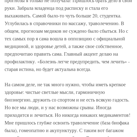
прогнозы я только не получала! Пришлось брать дело в свои
руки. Забрала младенца под расписку и стала его
выхаживать. Самой было-то чуть больше 20, студентка.
Углубилась в справочники по массажу, траволечению. В
общем, прогнозам медиков не суждено было сбыться. Но с
тех самых пор я сама вошла в оппозицию с официальной
медициной, и здоровье детей, а также свое собственное,
предпочитаю править сама. Главный акцент делаю на
профилактику. «Болезнь легче предупредить, чем лечить» -
старая истина, но будет актуальна всегда.
На самом деле, не так много нужно, чтобы иметь крепкое
здоровье: чистые светлые мысли, гармоничную
биоэнергию, дружить со спортом и не есть всякую гадость.
Но все мы люди, и у нас возможны срывы. Иногда
приходится и лечиться. Но никогда никаких медикаментов!
Мне пришлось глубже освоить траволечение (база биофака
была), гомеопатию и акупунктуру. С таким вот багажом