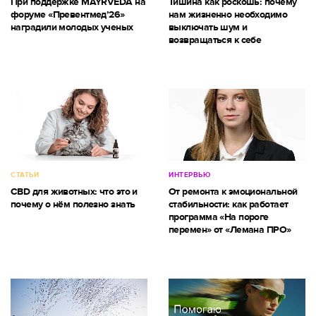
При поддержке MAYRVEDA на
Тишина как роскошь: почему
форуме «Превентмед’26»
нам жизненно необходимо
наградили молодых ученых
выключать шум и
возвращаться к себе
СТАТЬИ
ИНТЕРВЬЮ
CBD для животных: что это и
От ремонта к эмоциональной
почему о нём полезно знать
стабильности: как работает
программа «На пороге
перемен» от «Лемана ПРО»