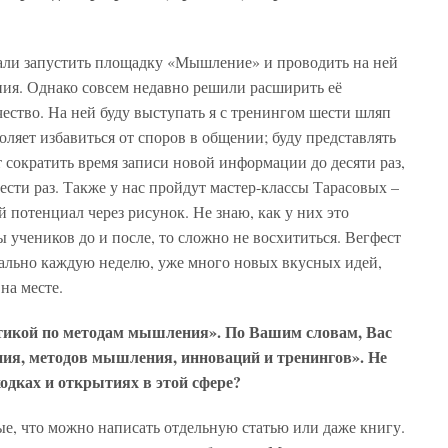
вали запустить площадку «Мышление» и проводить на ней
ия. Однако совсем недавно решили расширить её
чество. На ней буду выступать я с тренингом шести шляп
оляет избавиться от споров в общении; буду представлять
 сократить время записи новой информации до десяти раз,
ести раз. Также у нас пройдут мастер-классы Тарасовых –
 потенциал через рисунок. Не знаю, как у них это
ы учеников до и после, то сложно не восхититься. Вегфест
вально каждую неделю, уже много новых вкусных идей,
на месте.
ктикой по методам мышления». По Вашим словам, Вас
ения, методов мышления, инноваций и тренингов». Не
ходках и открытиях в этой сфере?
ные, что можно написать отдельную статью или даже книгу.