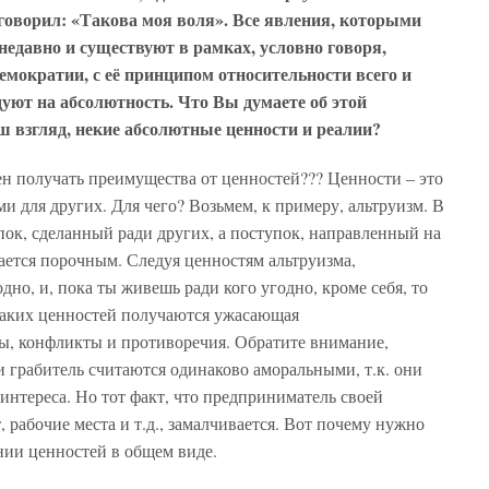
 говорил: «Такова моя воля». Все явления, которыми
недавно и существуют в рамках, условно говоря,
емократии, с её принципом относительности всего и
дуют на абсолютность. Что Вы думаете об этой
 взгляд, некие абсолютные ценности и реалии?
жен получать преимущества от ценностей??? Ценности – это
 для других. Для чего? Возьмем, к примеру, альтруизм. В
ок, сделанный ради других, а поступок, направленный на
ается порочным. Следуя ценностям альтруизма,
дно, и, пока ты живешь ради кого угодно, кроме себя, то
з таких ценностей получаются ужасающая
ты, конфликты и противоречия. Обратите внимание,
 грабитель считаются одинаково аморальными, т.к. они
 интереса. Но тот факт, что предприниматель своей
 рабочие места и т.д., замалчивается. Вот почему нужно
ии ценностей в общем виде.