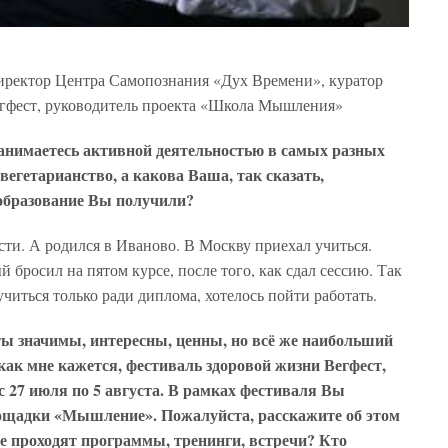
иректор Центра Самопознания «Дух Времени», куратор
гфест, руководитель проекта «Школа Мышления»
занимаетесь активной деятельностью в самых разных
 вегетарианство, а какова Ваша, так сказать,
образование Вы получили?
асти. А родился в Иваново. В Москву приехал учиться.
бросил на пятом курсе, после того, как сдал сессию. Так
читься только ради диплома, хотелось пойти работать.
ты значимы, интересны, ценны, но всё же наибольший
ак мне кажется, фестиваль здоровой жизни Вегфест,
 27 июля по 5 августа. В рамках фестиваля Вы
лощадки «Мышление». Пожалуйста, расскажите об этом
ие проходят программы, тренинги, встречи? Кто