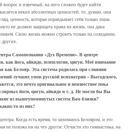
 вопрос и извечный, на него сложно будет найти
касается неких абсолютных ценностей, то, думаю, они
гляд, ценность, которая оправдывает себя только лишь
икто не должен защищать права на жизнь, она дана
 никем. Свою жизнь можно строить только на созидании,
 других.
ентра Самопознания «Дух Времени». В центре
, как йога, айкидо, психология, цигун. Моё внимание
ая как Белояр. Эта система родилась при слиянии
чений лучших умов русской психиатрии – Выгодского,
жется, это нечто оригинальное и неизвестное пока
лярных йоги, цигун, айкидо и т. д. Не могли бы Вы
Какие из вышеупомянутых систем Вам близки?
каких-то из них?
центра. Когда есть время, то занимаюсь Белояром, и это
ая не похожа ни на что другое. Отчасти это гимнастика, на