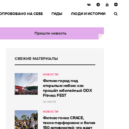
ОПРОБОВАНО НА СЕБЕ
ГИДЫ
ЛЮДИ И ИСТОРИИ
Пришли новость
СВЕЖИЕ МАТЕРИАЛЫ
НОВОСТИ
Фитнес-город под
открытым небом: как
прошёл юбилейный DDX
Fitness FEST
30 ИЮЛЯ
НОВОСТИ
Фитнес-гонка CRACE,
техно-перформанс и более
150 активностей: что ждет