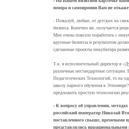
- На Вашей визитной карточке напи
юмора и самоиронии Вам не откаж
- Пожалуй, любые, от детских на сме
бизнеса. Конечно же, получается реши
Мне очень повезло поработать с инк
крупные бизнесы и результатом должн
сделанные проекты инкубатора размеще
Т.к. я исполнительный директор в «Д
различные нестандартные ситуации. 
Педагогических Технологий, то на од
школу парного обучения в Этномире? 
предложить простую технологию реал
- К вопросу об управлении, метода
российский император Николай Вто
поставленного свыше, временами 
представлялись иррациональными 