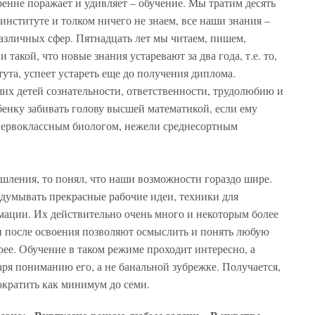
ренне поражает и удивляет – обучение. Мы тратим десять
в институте и толком ничего не знаем, все наши знания –
азличных сфер. Пятнадцать лет мы читаем, пишем,
такой, что новые знания устаревают за два года, т.е. то,
тута, успеет устареть еще до получения диплома.
их детей сознательности, ответственности, трудолюбию и
енку забивать голову высшей математикой, если ему
 первоклассным биологом, нежели среднесортным
шления, то понял, что наши возможности гораздо шире.
идумывать прекрасные рабочие идеи, техники для
мации. Их действительно очень много и некоторым более
и после освоения позволяют осмыслить и понять любую
ее. Обучение в таком режиме проходит интересно, а
ря пониманию его, а не банальной зубрежке. Получается,
ократить как минимум до семи.