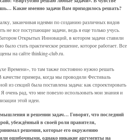
сано: «Виртуозно решаю любые задачи». В чувстве
ешь… Какие именно задачи Вам приходилось решать?
калку, заканчивая идеями по созданию различных видов
ть не все поступающие задачи, ведь я еще только учусь.
убатором Открытых Инноваций, в котором задачи ставили
о было стать практическое решение, которое работает. Все
ны на сайте thinking-club.ru.
ухе Времени», то там также постоянно нужно решать
В качестве примера, когда мы проводили Фестиваль
ной из секций была поставлена задача: как спроектировать
Я очень рад, что мне повезло использовать мои знания и
изации этой идеи.
х мышления и решении задач… Говорят, что последний
рой, убеждённый в своей роли правителя,
принимал решения, которые его окружению
или ошибочными, однако никакие аргументы на