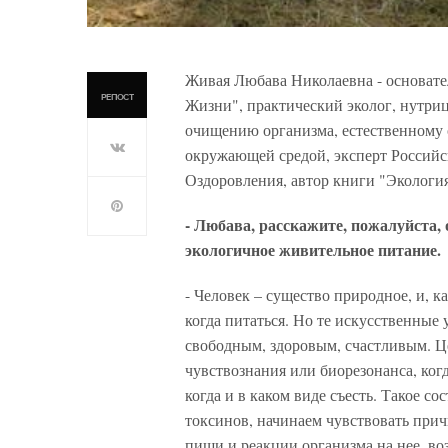
Живая Любава Николаевна - основате
РЕПОСТ
Жизни", практический эколог, нутри
очищению организма, естественному 
окружающей средой, эксперт Россий
Оздоровления, автор книги "Экология
- Любава, расскажите, пожалуйста, 
экологичное живительное питание.
- Человек – существо природное, и, к
когда питаться. Но те искусственные 
свободным, здоровым, счастливым. Це
чувствознания или биорезонанса, ког
когда и в каком виде съесть. Такое со
токсинов, начинаем чувствовать при
пищи и реакции организма на нее, во