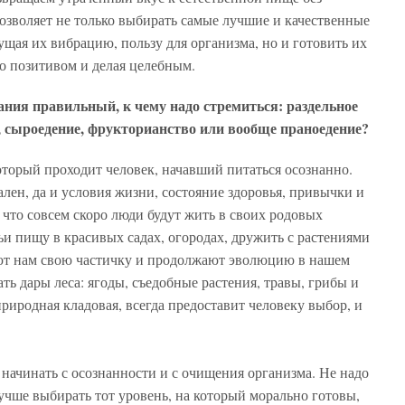
позволяет не только выбирать самые лучшие и качественные
ущая их вибрацию, пользу для организма, но и готовить их
о позитивом и делая целебным.
ания правильный, к чему надо стремиться: раздельное
о, сыроедение, фрукторианство или вообще праноедение?
который проходит человек, начавший питаться осознанно.
ален, да и условия жизни, состояние здоровья, привычки и
 что совсем скоро люди будут жить в своих родовых
ьи пищу в красивых садах, огородах, дружить с растениями
ают нам свою частичку и продолжают эволюцию в нашем
ть дары леса: ягоды, съедобные растения, травы, грибы и
риродная кладовая, всегда предоставит человеку выбор, и
начинать с осознанности и с очищения организма. Не надо
чше выбирать тот уровень, на который морально готовы,