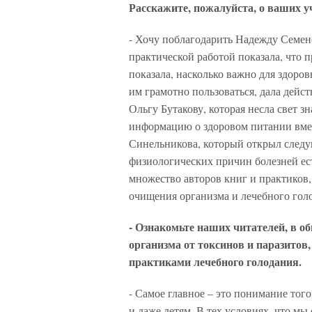
Расскажите, пожалуйста, о ваших у
- Хочу поблагодарить Надежду Семен
практической работой показала, что п
показала, насколько важно для здоров
им грамотно пользоваться, дала дей
Ольгу Бутакову, которая несла свет з
информацию о здоровом питании вмес
Синельникова, который открыл следу
физиологических причин болезней ест
множество авторов книг и практиков,
очищения организма и лечебного гол
- Ознакомьте наших читателей, в о
организма от токсинов и паразитов,
практиками лечебного голодания.
- Самое главное – это понимание того
и даже детям. В тех условиях, что мы