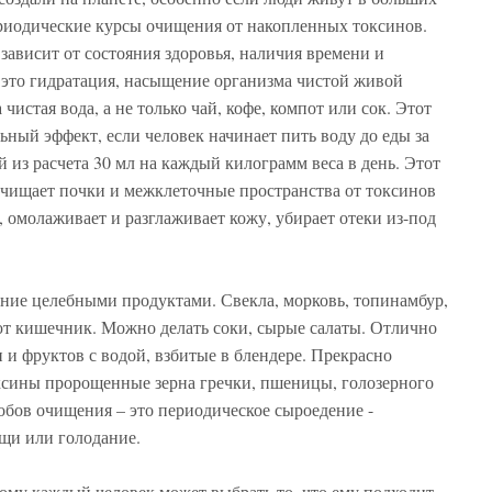
ериодические курсы очищения от накопленных токсинов.
ависит от состояния здоровья, наличия времени и
 это гидратация, насыщение организма чистой живой
чистая вода, а не только чай, кофе, компот или сок. Этот
ьный эффект, если человек начинает пить воду до еды за
 из расчета 30 мл на каждый килограмм веса в день. Этот
очищает почки и межклеточные пространства от токсинов
 омолаживает и разглаживает кожу, убирает отеки из-под
ение целебными продуктами. Свекла, морковь, топинамбур,
ют кишечник. Можно делать соки, сырые салаты. Отлично
 и фруктов с водой, взбитые в блендере. Прекрасно
ксины пророщенные зерна гречки, пшеницы, голозерного
обов очищения – это периодическое сыроедение -
щи или голодание.
ому каждый человек может выбрать то, что ему подходит,