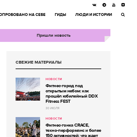
ОПРОБОВАНО НА СЕБЕ
ГИДЫ
ЛЮДИ И ИСТОРИИ
Пришли новость
СВЕЖИЕ МАТЕРИАЛЫ
НОВОСТИ
Фитнес-город под
открытым небом: как
прошёл юбилейный DDX
Fitness FEST
30 ИЮЛЯ
НОВОСТИ
Фитнес-гонка CRACE,
техно-перформанс и более
150 активностей: что ждет