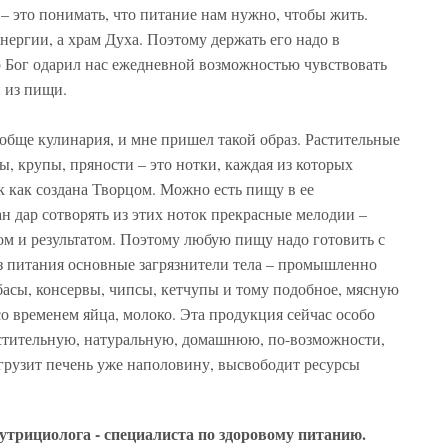
 – это понимать, что питание нам нужно, чтобы жить.
нергии, а храм Духа. Поэтому держать его надо в
то Бог одарил нас ежедневной возможностью чувствовать
и из пищи.
ообще кулинария, и мне пришел такой образ. Растительные
ы, крупы, пряности – это нотки, каждая из которых
к как создана Творцом. Можно есть пищу в ее
ан дар сотворять из этих ноток прекрасные мелодии –
ом и результатом. Поэтому любую пищу надо готовить с
з питания основные загрязнители тела – промышленно
асы, консервы, чипсы, кетчупы и тому подобное, мясную
со временем яйца, молоко. Эта продукция сейчас особо
растительную, натуральную, домашнюю, по-возможности,
грузит печень уже наполовину, высвободит ресурсы
нутрициолога - специалиста по здоровому питанию.