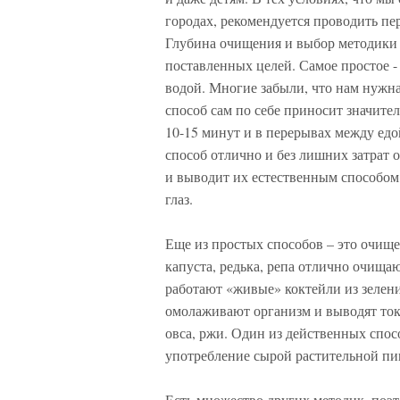
городах, рекомендуется проводить п
Глубина очищения и выбор методики з
поставленных целей. Самое простое -
водой. Многие забыли, что нам нужна 
способ сам по себе приносит значител
10-15 минут и в перерывах между едой
способ отлично и без лишних затрат 
и выводит их естественным способом,
глаз.
Еще из простых способов – это очищ
капуста, редька, репа отлично очища
работают «живые» коктейли из зелени
омолаживают организм и выводят то
овса, ржи. Один из действенных спос
употребление сырой растительной пи
Есть множество других методик, поэт