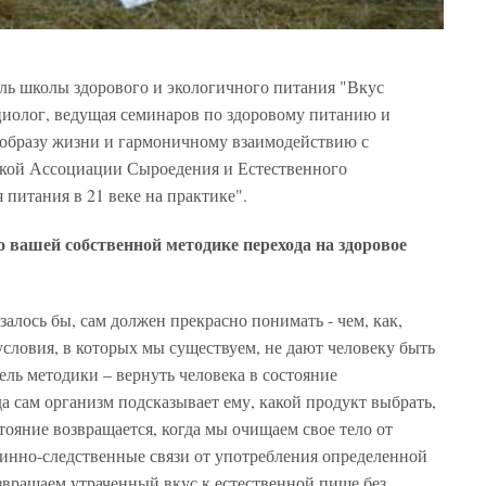
ль школы здорового и экологичного питания "Вкус
циолог, ведущая семинаров по здоровому питанию и
образу жизни и гармоничному взаимодействию с
ской Ассоциации Сыроедения и Естественного
 питания в 21 веке на практике".
о вашей собственной методике перехода на здоровое
азалось бы, сам должен прекрасно понимать - чем, как,
условия, в которых мы существуем, не дают человеку быть
ль методики – вернуть человека в состояние
да сам организм подсказывает ему, какой продукт выбрать,
стояние возвращается, когда мы очищаем свое тело от
чинно-следственные связи от употребления определенной
звращаем утраченный вкус к естественной пище без