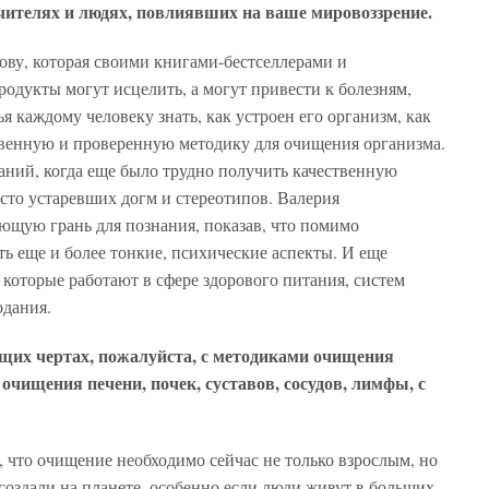
чителях и людях, повлиявших на ваше мировоззрение.
ову, которая своими книгами-бестселлерами и
родукты могут исцелить, а могут привести к болезням,
ья каждому человеку знать, как устроен его организм, как
ственную и проверенную методику для очищения организма.
наний, когда еще было трудно получить качественную
то устаревших догм и стереотипов. Валерия
ющую грань для познания, показав, что помимо
ь еще и более тонкие, психические аспекты. И еще
 которые работают в сфере здорового питания, систем
одания.
бщих чертах, пожалуйста, с методиками очищения
 очищения печени, почек, суставов, сосудов, лимфы, с
, что очищение необходимо сейчас не только взрослым, но
 создали на планете, особенно если люди живут в больших