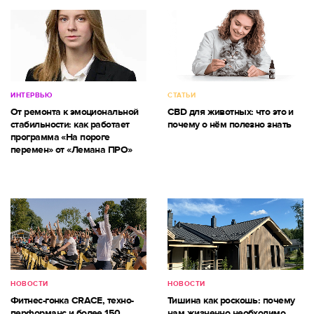
ИНТЕРВЬЮ
СТАТЬИ
От ремонта к эмоциональной
CBD для животных: что это и
стабильности: как работает
почему о нём полезно знать
программа «На пороге
перемен» от «Лемана ПРО»
НОВОСТИ
НОВОСТИ
Фитнес-гонка CRACE, техно-
Тишина как роскошь: почему
перформанс и более 150
нам жизненно необходимо