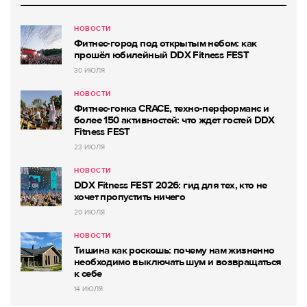
НОВОСТИ
Фитнес-город под открытым небом: как
прошёл юбилейный DDX Fitness FEST
30 ИЮЛЯ
НОВОСТИ
Фитнес-гонка CRACE, техно-перформанс и
более 150 активностей: что ждет гостей DDX
Fitness FEST
23 ИЮЛЯ
НОВОСТИ
DDX Fitness FEST 2026: гид для тех, кто не
хочет пропустить ничего
20 ИЮЛЯ
НОВОСТИ
Тишина как роскошь: почему нам жизненно
необходимо выключать шум и возвращаться
к себе
14 ИЮЛЯ