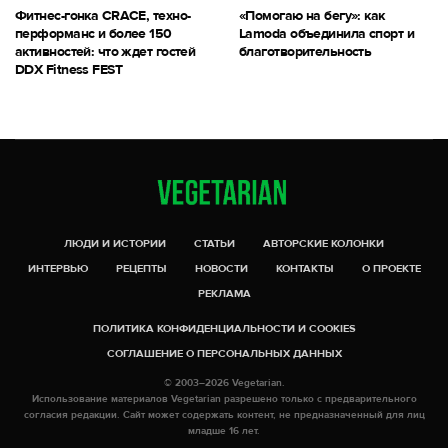
Фитнес-гонка CRACE, техно-
«Помогаю на бегу»: как
перформанс и более 150
Lamoda объединила спорт и
активностей: что ждет гостей
благотворительность
DDX Fitness FEST
ЛЮДИ И ИСТОРИИ
СТАТЬИ
АВТОРСКИЕ КОЛОНКИ
ИНТЕРВЬЮ
РЕЦЕПТЫ
НОВОСТИ
КОНТАКТЫ
О ПРОЕКТЕ
РЕКЛАМА
ПОЛИТИКА КОНФИДЕНЦИАЛЬНОСТИ И COOKIES
СОГЛАШЕНИЕ О ПЕРСОНАЛЬНЫХ ДАННЫХ
© 2003–2026 Vegetarian.
Использование материалов Vegetarian разрешено только с предварительного
согласия редакции. Сайт может содержать контент, не предназначенный для лиц
младше 16 лет.