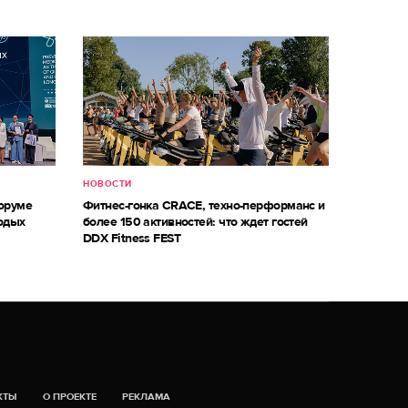
НОВОСТИ
оруме
Фитнес-гонка CRACE, техно-перформанс и
одых
более 150 активностей: что ждет гостей
DDX Fitness FEST
КТЫ
О ПРОЕКТЕ
РЕКЛАМА