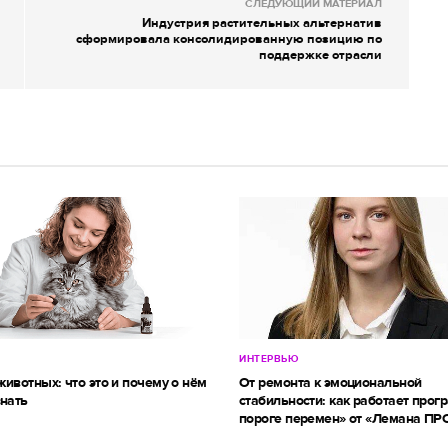
СЛЕДУЮЩИЙ МАТЕРИАЛ
Индустрия растительных альтернатив
сформировала консолидированную позицию по
поддержке отрасли
ИНТЕРВЬЮ
ивотных: что это и почему о нём
От ремонта к эмоциональной
знать
стабильности: как работает прог
пороге перемен» от «Лемана ПР