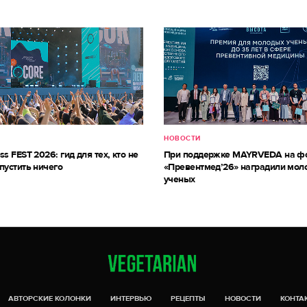
НОВОСТИ
ss FEST 2026: гид для тех, кто не
При поддержке MAYRVEDA на ф
пустить ничего
«Превентмед’26» наградили мол
ученых
АВТОРСКИЕ КОЛОНКИ
ИНТЕРВЬЮ
РЕЦЕПТЫ
НОВОСТИ
КОНТА