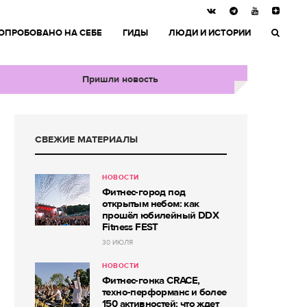
ОПРОБОВАНО НА СЕБЕ
ГИДЫ
ЛЮДИ И ИСТОРИИ
Пришли новость
СВЕЖИЕ МАТЕРИАЛЫ
НОВОСТИ
Фитнес-город под
открытым небом: как
прошёл юбилейный DDX
Fitness FEST
30 ИЮЛЯ
НОВОСТИ
Фитнес-гонка CRACE,
техно-перформанс и более
150 активностей: что ждет