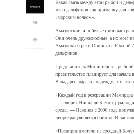
Какая связь между этой рыбой и дел
РЕПОСТ
мясо дельфинов как приманку для ло
«морским волком».
Амазонские, или белые (розовые) ре
Они очень дружелюбные, а их мозг н
Амазонки и реки Ориноко в Южной А
дельфинов.
Представитель Министерства рыбной 
правительство планирует для начала 
Валадарес выразил надежду, что это
«Каждый год в резервации Мамирауа 
— говорит Нивиа де Кампо, руковод
среды. — Начиная с 2000 года популя
непрекращающейся бойни». В настоящ
«Предприниматели из соседней Колу