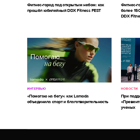
Фитнес-город под открытым небом: как
Фитнес-г
прошёл юбилейный DDX Fitness FEST
более 150
DDX Fitne
ИНТЕРВЬЮ
НОВОСТИ
«Помогаю на бегу»: как Lamoda
При под
объединила спорт и благотворительность
«Превент
ученых