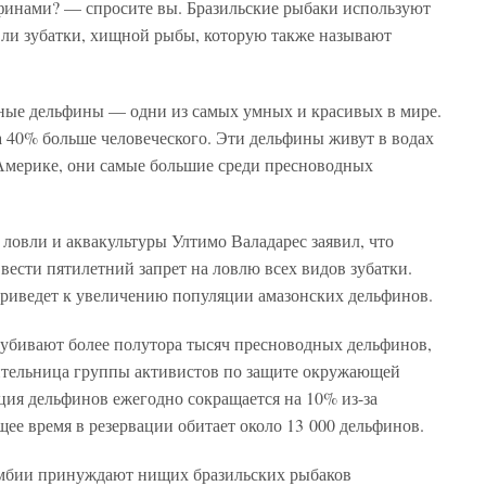
ьфинами? — спросите вы. Бразильские рыбаки используют
вли зубатки, хищной рыбы, которую также называют
чные дельфины — одни из самых умных и красивых в мире.
а 40% больше человеческого. Эти дельфины живут в водах
мерике, они самые большие среди пресноводных
ловли и аквакультуры Ултимо Валадарес заявил, что
ввести пятилетний запрет на ловлю всех видов зубатки.
 приведет к увеличению популяции амазонских дельфинов.
убивают более полутора тысяч пресноводных дельфинов,
ительница группы активистов по защите окружающей
ция дельфинов ежегодно сокращается на 10% из-за
ее время в резервации обитает около 13 000 дельфинов.
мбии принуждают нищих бразильских рыбаков