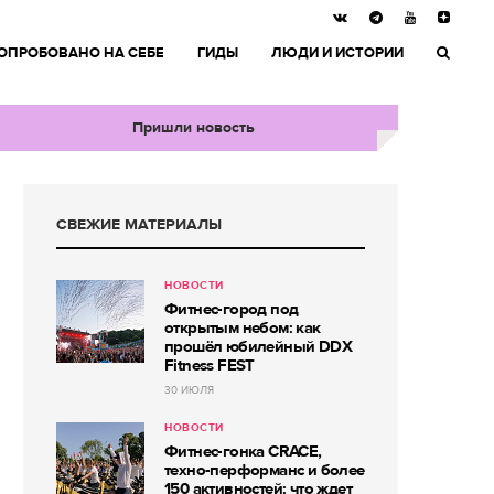
ОПРОБОВАНО НА СЕБЕ
ГИДЫ
ЛЮДИ И ИСТОРИИ
Пришли новость
СВЕЖИЕ МАТЕРИАЛЫ
НОВОСТИ
Фитнес-город под
открытым небом: как
прошёл юбилейный DDX
Fitness FEST
30 ИЮЛЯ
НОВОСТИ
Фитнес-гонка CRACE,
техно-перформанс и более
150 активностей: что ждет