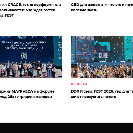
онка CRACE, техно-перформанс и
CBD для животных: что это и поч
 активностей: что ждет гостей
полезно знать
ss FEST
НОВОСТИ
держке MAYRVEDA на форуме
DDX Fitness FEST 2026: гид для те
мед’26» наградили молодых
хочет пропустить ничего