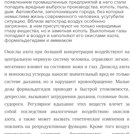
появлением промышленных предприятий в него стали
попадать вредные выбросы производства, копоть, пыль,
дым. Автомобили, заполонившие города, без которых
немыслима жизнь современного человека, усугубили
ситуацию. Вблизи автострад воздух особенно
загрязнен, в нем присутствуют не только невидимые
глазу вещества, но и заметная копоть. Выхлопные газы
попадают в воздух и наполняют его окислами азота,
формальдегидами и аммиаком.
Окислы азота при большой концентрации воздействуют на
центральную нервную систему человека, отравляют легкие,
негативно влияют на состояние кожи и глаз. Диоксид азота
и монооксид углерода наносят значительный вред не только
системе дыхания, но и нарушают кровообращение. Малые
дозы формальдегидов приводят к быстрой утомляемости,
депрессии, вызывают затруднения дыхания, головные боли,
судороги. Регулярное вдыхание этих веществ влечет за
собой последствия аналогичные воздействию окислов
азота, а также может вызвать генетические изменения и
повлиять на репродуктивные функции. Кроме того воздух
мегаполисов содержит бензопропилен, который