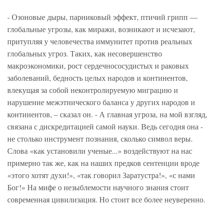
- Озоновые дыры, парниковый эффект, птичий грипп —
глобальные угрозы, как миражи, возникают и исчезают,
притупляя у человечества иммунитет против реальных
глобальных угроз. Таких, как несовершенство
макроэкономики, рост сердечнососудистых и раковых
заболеваний, бедность целых народов и континентов,
влекущая за собой неконтролируемую миграцию и
нарушение межэтнического баланса у других народов и
континентов, – сказал он. - А главная угроза, на мой взгляд,
связана с дискредитацией самой науки. Ведь сегодня она -
не столько инструмент познания, сколько символ веры.
Слова «как установили ученые...» воздействуют на нас
примерно так же, как на наших предков сентенции вроде
«этого хотят духи!», «так говорил Заратустра!», «с нами
Бог!» На мифе о незыблемости научного знания стоит
современная цивилизация. Но стоит все более неуверенно.