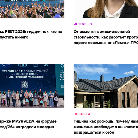
ИНТЕРВЬЮ
ss FEST 2026: гид для тех, кто не
От ремонта к эмоциональной
пустить ничего
стабильности: как работает прог
пороге перемен» от «Лемана ПР
НОВОСТИ
держке MAYRVEDA на форуме
Тишина как роскошь: почему на
мед’26» наградили молодых
жизненно необходимо выключат
возвращаться к себе