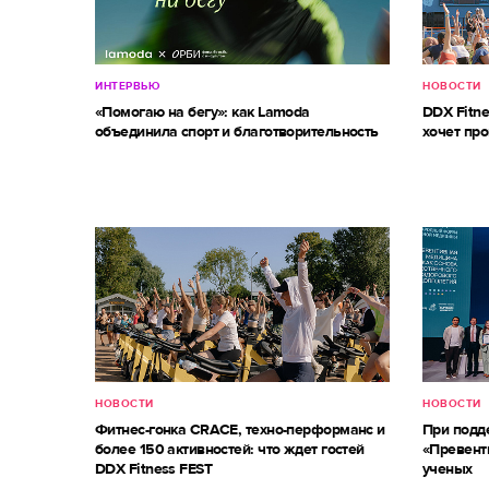
ИНТЕРВЬЮ
НОВОСТИ
«Помогаю на бегу»: как Lamoda
DDX Fitne
объединила спорт и благотворительность
хочет про
НОВОСТИ
НОВОСТИ
Фитнес-гонка CRACE, техно-перформанс и
При под
более 150 активностей: что ждет гостей
«Превент
DDX Fitness FEST
ученых