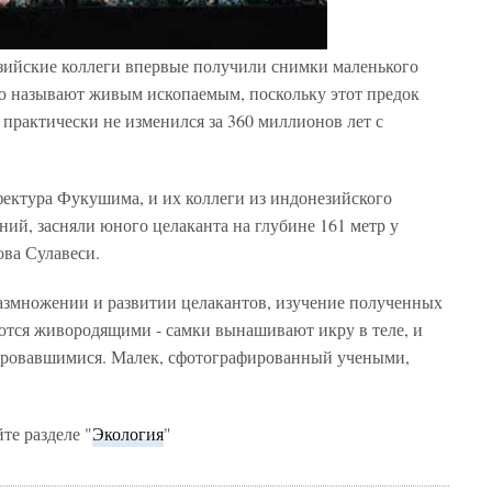
зийские коллеги впервые получили снимки маленького
ую называют живым ископаемым, поскольку этот предок
практически не изменился за 360 миллионов лет с
фектура Фукушима, и их коллеги из индонезийского
ий, засняли юного целаканта на глубине 161 метр у
ова Сулавеси.
размножении и развитии целакантов, изучение полученных
яются живородящими - самки вынашивают икру в теле, и
ровавшимися. Малек, сфотографированный учеными,
те разделе "
Экология
"