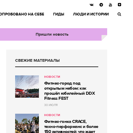
ОПРОБОВАНО НА СЕБЕ
ГИДЫ
ЛЮДИ И ИСТОРИИ
Пришли новость
СВЕЖИЕ МАТЕРИАЛЫ
НОВОСТИ
Фитнес-город под
открытым небом: как
прошёл юбилейный DDX
Fitness FEST
30 ИЮЛЯ
НОВОСТИ
Фитнес-гонка CRACE,
техно-перформанс и более
150 активностей: что ждет