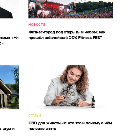
НОВОСТИ
Фитнес-город под открытым небом: как
рамма «На
прошёл юбилейный DDX Fitness FEST
О»
СТАТЬИ
м
CBD для животных: что это и почему о нём
ь шум и
полезно знать