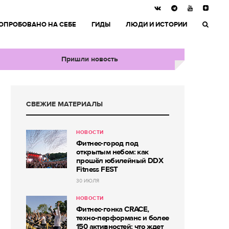
ОПРОБОВАНО НА СЕБЕ
ГИДЫ
ЛЮДИ И ИСТОРИИ
Пришли новость
СВЕЖИЕ МАТЕРИАЛЫ
НОВОСТИ
Фитнес-город под
открытым небом: как
прошёл юбилейный DDX
Fitness FEST
30 ИЮЛЯ
НОВОСТИ
Фитнес-гонка CRACE,
техно-перформанс и более
150 активностей: что ждет