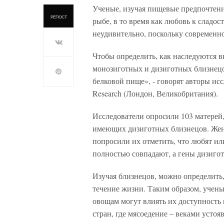
Ученые, изучая пищевые предпочтения
РЕПОСТ
рыбе, в то время как любовь к сладос
неудивительно, поскольку современно
Чтобы определить, как наследуются 
монозиготных и дизиготных близнецо
белковой пище», - говорят авторы ис
Research (Лондон, Великобритания).
Исследователи опросили 103 матерей
имеющих дизиготных близнецов. Жен
попросили их отметить, что любят ил
полностью совпадают, а гены дизиго
Изучая близнецов, можно определить,
течение жизни. Таким образом, учены
овощам могут влиять их доступность 
стран, где мясоедение – веками устоя