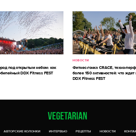
НОВОСТИ
ород под открытым небом: как
Фитнес-гонка CRACE, техно-пер
билейный DDX Fitness FEST
более 150 активностей: что ждет 
DDX Fitness FEST
АВТОРСКИЕ КОЛОНКИ
ИНТЕРВЬЮ
РЕЦЕПТЫ
НОВОСТИ
КОНТА