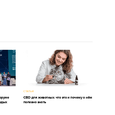
СТАТЬИ
оруме
CBD для животных: что это и почему о нём
одых
полезно знать