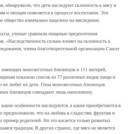
, обнаружили, что дети наследуют склонность к мясу и
тям и овощам появляется в процессе воспитания. Это
е общество изначально нацелено на мясоедение.
вкусы, ученые сравнили пищевые предпочтения
в. «Наследственность сильно влияет на склонность к
следования, члены благотворительной организации Cancer
, имеющих монозиготных близнецов и 111 матерей,
щинам показали список из 77 различных видов пищи и
и не любят их дети. Гены монозиготных близнецов
тных близнецов совпадают лишь наполовину.
 какие особенности наследуются, а какие приобретаются в
е предположили, что на любовь к сладостям, фруктам и
и пример родителей. Но это касается только развитых
вшаяся традиция. В других странах, где мясо не является