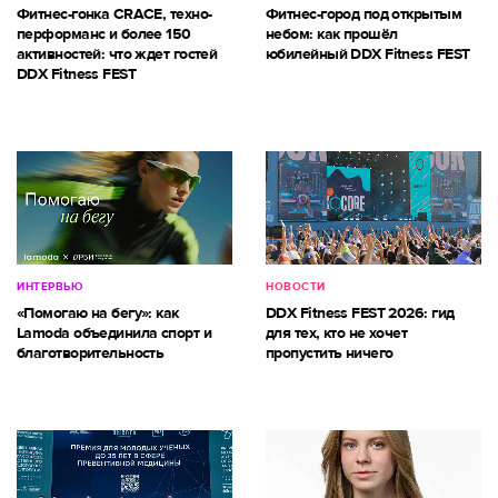
Фитнес-гонка CRACE, техно-
Фитнес-город под открытым
перформанс и более 150
небом: как прошёл
активностей: что ждет гостей
юбилейный DDX Fitness FEST
DDX Fitness FEST
ИНТЕРВЬЮ
НОВОСТИ
«Помогаю на бегу»: как
DDX Fitness FEST 2026: гид
Lamoda объединила спорт и
для тех, кто не хочет
благотворительность
пропустить ничего